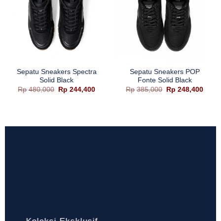
Sepatu Sneakers Spectra
Sepatu Sneakers POP
Solid Black
Fonte Solid Black
Harga
Harga
Harga
Harg
Rp
480,000
Rp
244,400
Rp
385,000
Rp
248,400
aslinya
saat
aslinya
saat
adalah:
ini
adalah:
ini
Rp480,000.
adalah:
Rp385,000.
adala
Rp244,400.
Rp248