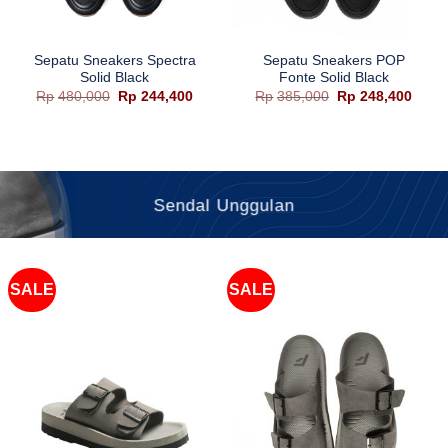
Sepatu Sneakers Spectra
Sepatu Sneakers POP
Solid Black
Fonte Solid Black
Harga
Harga
Harga
Harg
Rp
480,000
Rp
244,400
Rp
385,000
Rp
248,400
aslinya
saat
aslinya
saat
adalah:
ini
adalah:
ini
Rp480,000.
adalah:
Rp385,000.
adala
Rp244,400.
Rp248
Sendal Unggulan
SALE
SALE