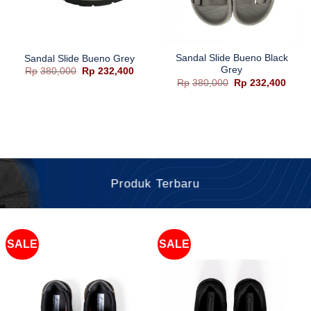
Sandal Slide Bueno Black
Sandal Slide Bueno Grey
Grey
Harga
Harga
Rp
380,000
Rp
232,400
aslinya
saat
Harga
Harg
Rp
380,000
Rp
232,400
adalah:
ini
aslinya
saat
Rp380,000.
adalah:
adalah:
ini
Rp232,400.
Rp380,000.
adala
Rp232
Produk Terbaru
SALE
SALE