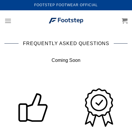
Skip
FOOTSTEP FOOTWEAR OFFICIAL
to
content
FREQUENTLY ASKED QUESTIONS
Coming Soon