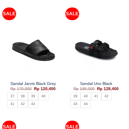
SALE
SALE
Sandal Jarvis Black Grey
Sandal Uno Black
Harga
Harga
Harga
Harg
Rp
170,000
Rp
120,400
Rp
195,000
Rp
128,400
aslinya
saat
aslinya
saat
adalah:
ini
adalah:
ini
37
38
39
40
39
40
41
42
Rp170,000.
adalah:
Rp195,000.
adala
Rp120,400.
Rp128
41
42
43
43
44
SALE
SALE