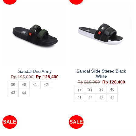
Sandal Slide Stereo Black
Sandal Uno Army
White
Harga
Harga
Rp
195,000
Rp
128,400
aslinya
saat
Harga
Harg
Rp
210,000
Rp
128,400
adalah:
ini
39
40
41
42
aslinya
saat
Rp195,000.
adalah:
adalah:
ini
37
38
39
40
Rp128,400.
43
44
Rp210,000.
adala
Rp128
41
42
43
44
SALE
SALE