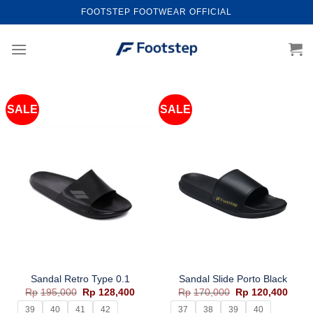
Skip
FOOTSTEP FOOTWEAR OFFICIAL
to
content
SALE
SALE
Sandal Retro Type 0.1
Sandal Slide Porto Black
Harga
Harga
Harga
Harg
Rp
195,000
Rp
128,400
Rp
170,000
Rp
120,400
aslinya
saat
aslinya
saat
adalah:
ini
adalah:
ini
39
40
41
42
37
38
39
40