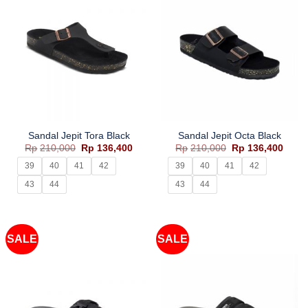
Sandal Jepit Tora Black
Sandal Jepit Octa Black
Harga
Harga
Harga
Harg
Rp
210,000
Rp
136,400
Rp
210,000
Rp
136,400
aslinya
saat
aslinya
saat
adalah:
ini
adalah:
ini
39
40
41
42
39
40
41
42
Rp210,000.
adalah:
Rp210,000.
adala
Rp136,400.
Rp136
43
44
43
44
SALE
SALE