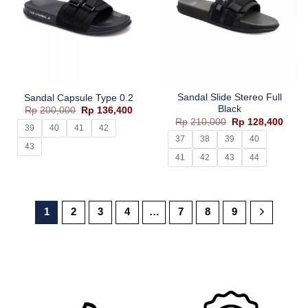
Sandal Slide Stereo Full
Sandal Capsule Type 0.2
Black
Harga
Harga
Rp
200,000
Rp
136,400
aslinya
saat
Harga
Harg
Rp
210,000
Rp
128,400
adalah:
ini
39
40
41
42
aslinya
saat
Rp200,000.
adalah:
adalah:
ini
37
38
39
40
Rp136,400.
43
Rp210,000.
adala
Rp128
41
42
43
44
1
2
3
4
…
7
8
9