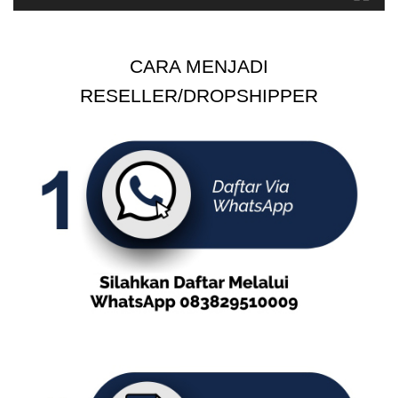
CARA MENJADI
RESELLER/DROPSHIPPER