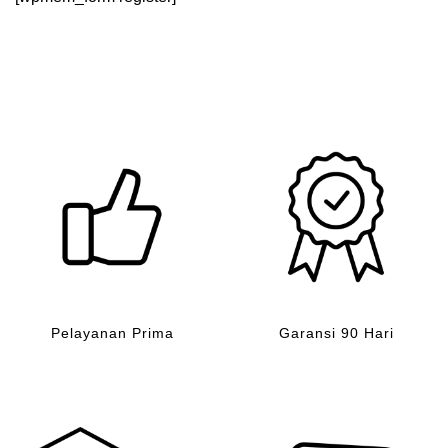
Pelayanan Prima
Garansi 90 Hari