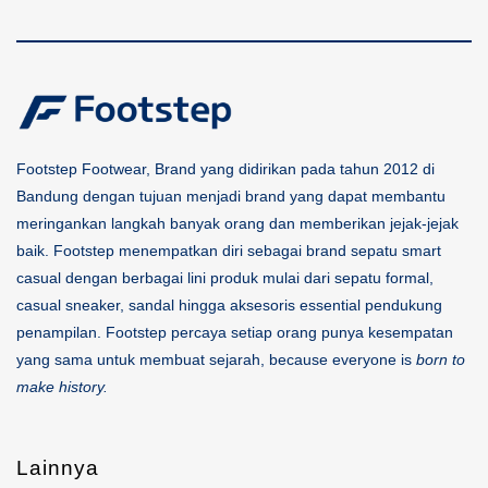
Footstep Footwear, Brand yang didirikan pada tahun 2012 di
Bandung dengan tujuan menjadi brand yang dapat membantu
meringankan langkah banyak orang dan memberikan jejak-jejak
baik. Footstep menempatkan diri sebagai brand sepatu smart
casual dengan berbagai lini produk mulai dari sepatu formal,
casual sneaker, sandal hingga aksesoris essential pendukung
penampilan. Footstep percaya setiap orang punya kesempatan
yang sama untuk membuat sejarah, because everyone is
born to
make history.
Lainnya