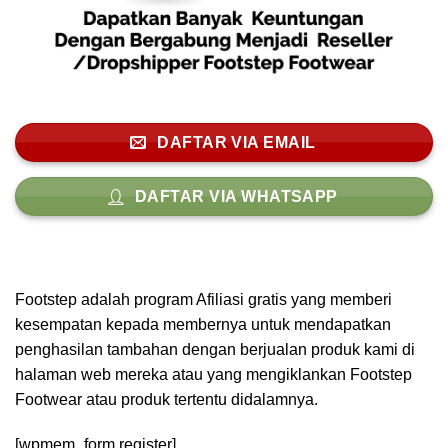
DAFTAR VIA EMAIL
DAFTAR VIA WHATSAPP
Footstep adalah program Afiliasi gratis yang memberi
kesempatan kepada membernya untuk mendapatkan
penghasilan tambahan dengan berjualan produk kami di
halaman web mereka atau yang mengiklankan Footstep
Footwear atau produk tertentu didalamnya.
[wpmem_form register]