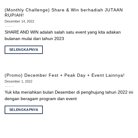
(Monthly Challenge) Share & Win berhadiah JUTAAN
RUPIAH!
Desember 14, 2022
SHARE AND WIN adalah salah satu event yang kita adakan
bulanan mulai dari tahun 2023
SELENGKAPNYA
(Promo) December Fest + Peak Day + Event Lainnya!
Desember 1, 2022
Yuk kita meriahkan bulan Desember di penghujung tahun 2022 ini
dengan beragam program dan event
SELENGKAPNYA