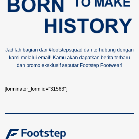
Jadilah bagian dari #footstepsquad dan terhubung dengan
kami melalui email! Kamu akan dapatkan berita terbaru
dan promo eksklusif seputar Footstep Footwear!
[forminator_form id="31563"]