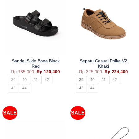
Sandal Slide Bona Black
Sepatu Casual Polka V2
Red
Khaki
Harga
Harga
Harga
Harg
Rp
165,000
Rp
120,400
Rp
325,000
Rp
224,400
aslinya
saat
aslinya
saat
adalah:
ini
adalah:
ini
39
40
41
42
39
40
41
42
Rp165,000.
adalah:
Rp325,000.
adala
Rp120,400.
Rp224
43
44
43
44
SALE
SALE