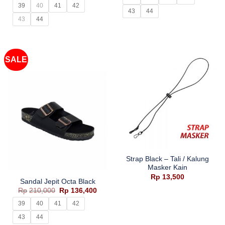
Rp210,000.
adala
adalah:
ini
39
40
41
42
Rp136
43
44
Rp525,000.
adalah:
Rp312,400.
43
44
SALE
Strap Black – Tali / Kalung
Masker Kain
Rp
13,500
Sandal Jepit Octa Black
Harga
Harga
Rp
210,000
Rp
136,400
aslinya
saat
adalah:
ini
39
40
41
42
Rp210,000.
adalah:
Rp136,400.
43
44