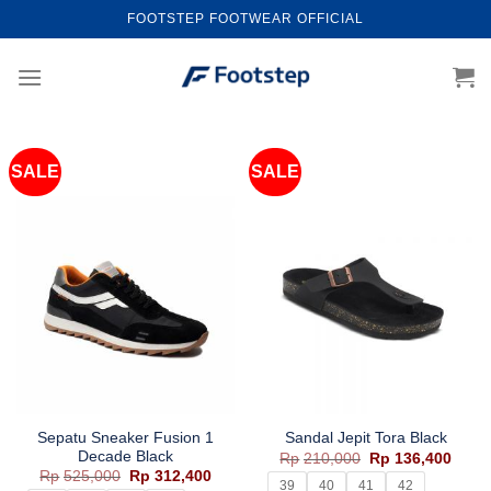
Skip
FOOTSTEP FOOTWEAR OFFICIAL
to
content
SALE
SALE
Sepatu Sneaker Fusion 1
Sandal Jepit Tora Black
Decade Black
Harga
Harg
Rp
210,000
Rp
136,400
aslinya
saat
Harga
Harga
Rp
525,000
Rp
312,400
adalah:
ini
39
40
41
42
aslinya
saat