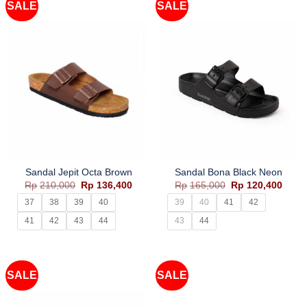
SALE
SALE
Sandal Jepit Octa Brown
Sandal Bona Black Neon
Harga
Harga
Harga
Harg
Rp
210,000
Rp
136,400
Rp
165,000
Rp
120,400
aslinya
saat
aslinya
saat
adalah:
ini
adalah:
ini
37
38
39
40
39
40
41
42
Rp210,000.
adalah:
Rp165,000.
adala
Rp136,400.
Rp120
41
42
43
44
43
44
SALE
SALE