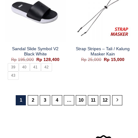
Sandal Slide Symbol V2
Strap Stripes – Tali / Kalung
Black White
Masker Kain
Harga
Harga
Harga
Harga
Rp
195,000
Rp
128,400
Rp
25,000
Rp
15,000
aslinya
saat
aslinya
saat
adalah:
ini
adalah:
ini
39
40
41
42
Rp195,000.
adalah:
Rp25,000.
adalah
Rp128,400.
Rp15,0
43
1
2
3
4
…
10
11
12