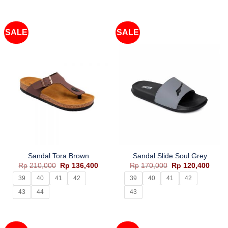
SALE
SALE
Sandal Tora Brown
Sandal Slide Soul Grey
Harga
Harga
Harga
Harg
Rp
210,000
Rp
136,400
Rp
170,000
Rp
120,400
aslinya
saat
aslinya
saat
adalah:
ini
adalah:
ini
39
40
41
42
39
40
41
42
Rp210,000.
adalah:
Rp170,000.
adala
Rp136,400.
Rp120
43
44
43