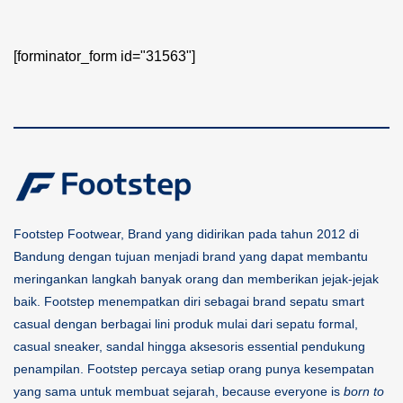
[forminator_form id="31563"]
Footstep Footwear, Brand yang didirikan pada tahun 2012 di
Bandung dengan tujuan menjadi brand yang dapat membantu
meringankan langkah banyak orang dan memberikan jejak-jejak
baik. Footstep menempatkan diri sebagai brand sepatu smart
casual dengan berbagai lini produk mulai dari sepatu formal,
casual sneaker, sandal hingga aksesoris essential pendukung
penampilan. Footstep percaya setiap orang punya kesempatan
yang sama untuk membuat sejarah, because everyone is
born to