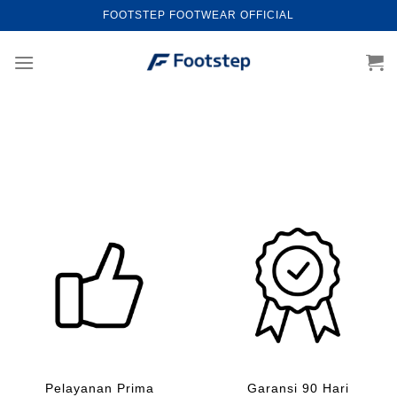
Skip
FOOTSTEP FOOTWEAR OFFICIAL
to
content
Pelayanan Prima
Garansi 90 Hari