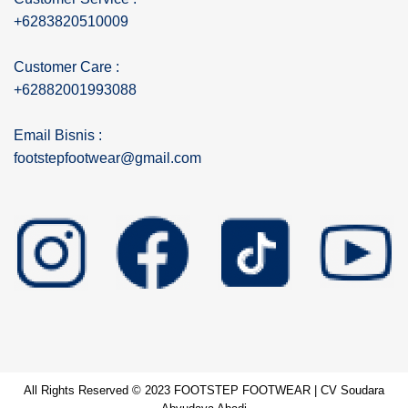
+6283820510009
Customer Care :
+62882001993088
Email Bisnis :
footstepfootwear@gmail.com
All Rights Reserved © 2023 FOOTSTEP FOOTWEAR | CV Soudara