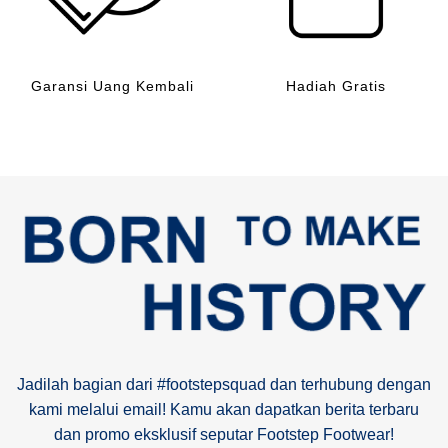
Garansi Uang Kembali
Hadiah Gratis
Jadilah bagian dari #footstepsquad dan terhubung dengan
kami melalui email! Kamu akan dapatkan berita terbaru
dan promo eksklusif seputar Footstep Footwear!