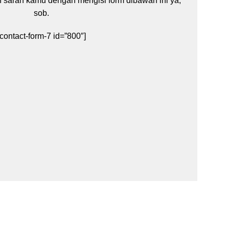
an saran kamu dengan mengisi form dibawah ini ya,
sob.
[contact-form-7 id=”800″]