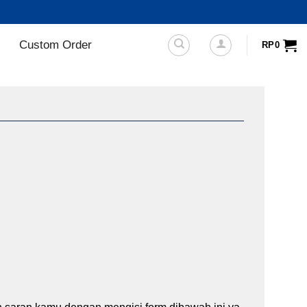
Custom Order
RP
0