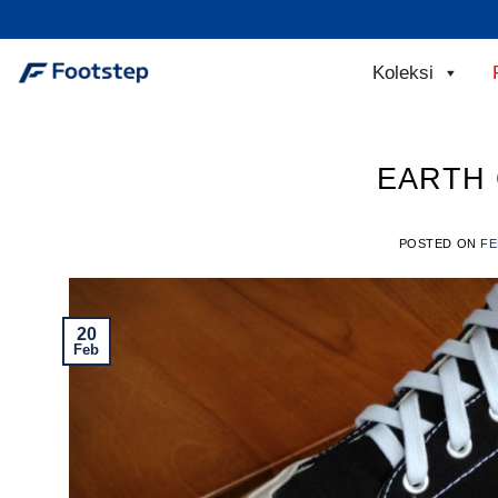
Skip
to
content
Koleksi
EARTH 
POSTED ON
FE
20
Feb