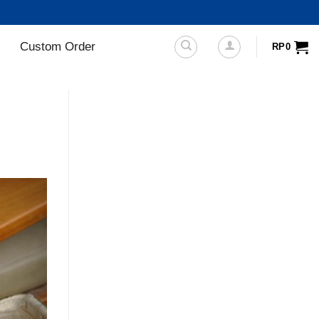
Custom Order
RP
0