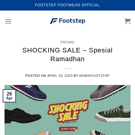
Skip
FOOTSTEP FOOTWEAR OFFICIAL
to
content
PROMO
SHOCKING SALE – Spesial
Ramadhan
POSTED ON
APRIL 26, 2020
BY
ADMINFOOTSTEP
26
Apr