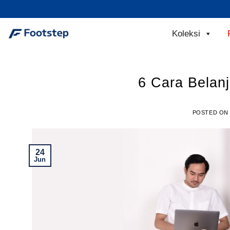
Skip
to
content
Koleksi
6 Cara Belan
POSTED O
24
Jun