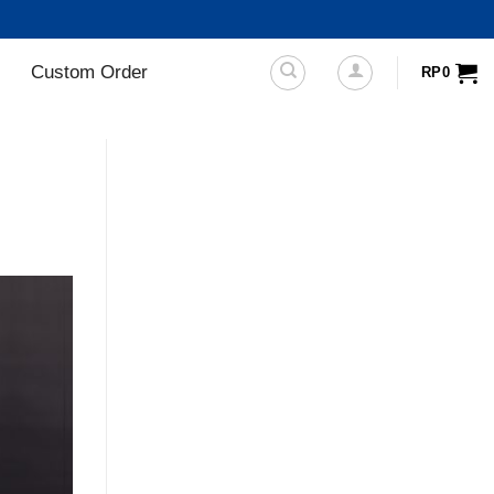
Custom Order
RP
0