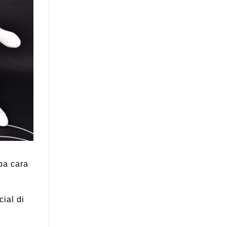
pa cara
ial di