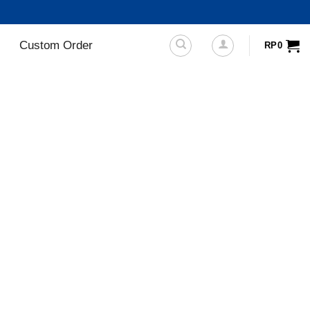
Custom Order
RP
0