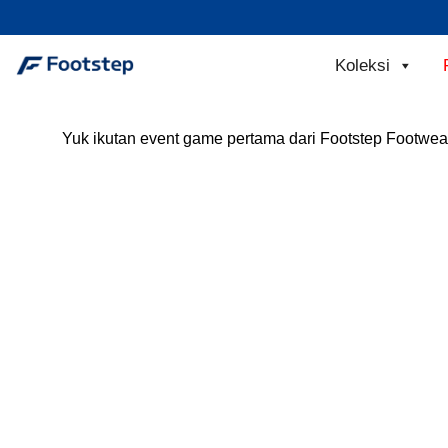
Skip
to
content
Koleksi
Yuk ikutan event game pertama dari Footstep Footwe