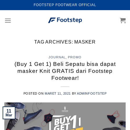
Skip
FOOTSTEP FOOTWEAR OFFICIAL
to
content
TAG ARCHIVES:
MASKER
JOURNAL
,
PROMO
(Buy 1 Get 1) Beli Sepatu bisa dapat
masker Knit GRATIS dari Footstep
Footwear!
POSTED ON
MARET 11, 2021
BY
ADMINFOOTSTEP
11
Mar