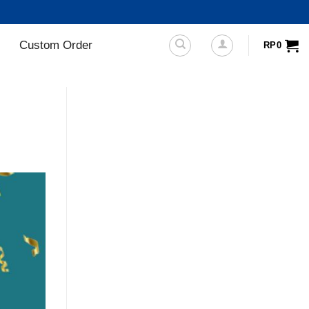
Custom Order
RP
0