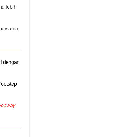
ng lebih
 bersama-
ni dengan
Footstep
veaway