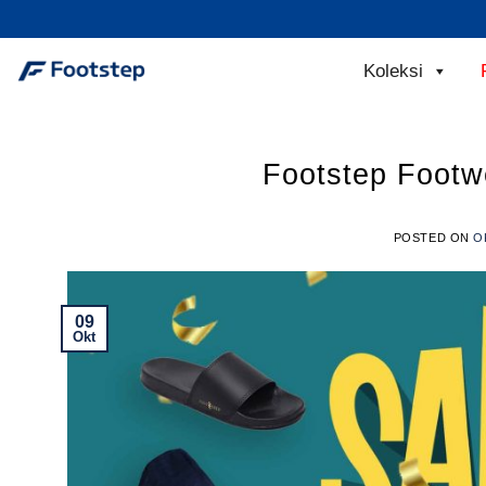
Skip
to
content
Koleksi
Footstep Footw
POSTED ON
O
09
Okt