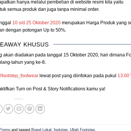
apatkan hanya melalui pembelian di website resmi kita yaitu
tuk semua produk dan juga tanpa minimal order.
anggal
10 s/d 25 Oktober 2020
merupakan Harga Produk yang s
an
dengan potongan Up to 50%.
VEAWAY KHUSUS
akan diadakan pada tanggal 15 Oktober 2020, hari dimana Fo
ulang-tahun yang ke-8.
footstep_footwear
lewat post yang diinfokan pada pukul
13.00
aktifkan Turn on Post & Story Notifications kamu ya!
Promo
and tagged
Brand Lokal
,
footstep
,
Ultah Footstep
.