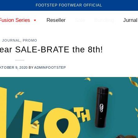
FOOTSTEP FOOTWEAR OFFICIAL
Fusion Series
Reseller
Sale
Bundling
Jurnal
JOURNAL
,
PROMO
ear SALE-BRATE the 8th!
KTOBER 9, 2020
BY
ADMINFOOTSTEP