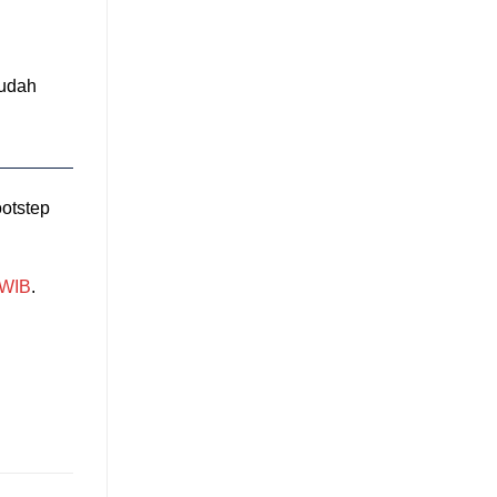
udah
otstep
 WIB
.