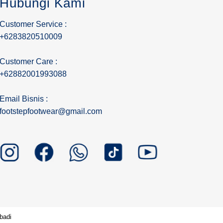
Hubungi Kami
Customer Service :
+6283820510009
Customer Care :
+62882001993088
Email Bisnis :
footstepfootwear@gmail.com
badi