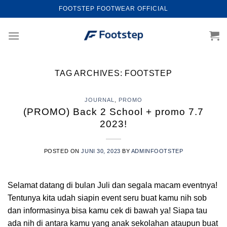
Skip
FOOTSTEP FOOTWEAR OFFICIAL
to
content
TAG ARCHIVES:
FOOTSTEP
JOURNAL
,
PROMO
(PROMO) Back 2 School + promo 7.7
2023!
POSTED ON
JUNI 30, 2023
BY
ADMINFOOTSTEP
Selamat datang di bulan Juli dan segala macam eventnya!
Tentunya kita udah siapin event seru buat kamu nih sob
dan informasinya bisa kamu cek di bawah ya! Siapa tau
ada nih di antara kamu yang anak sekolahan ataupun buat