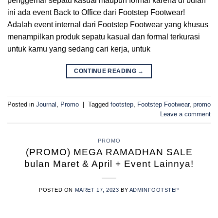
penggemar sepatu kasual maupun formal karena di bulan
ini ada event Back to Office dari Footstep Footwear!
Adalah event internal dari Footstep Footwear yang khusus
menampilkan produk sepatu kasual dan formal terkurasi
untuk kamu yang sedang cari kerja, untuk
CONTINUE READING
→
Posted in
Journal
,
Promo
|
Tagged
footstep
,
Footstep Footwear
,
promo
Leave a comment
PROMO
(PROMO) MEGA RAMADHAN SALE
bulan Maret & April + Event Lainnya!
POSTED ON
MARET 17, 2023
BY
ADMINFOOTSTEP