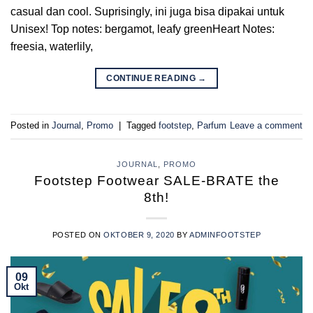
casual dan cool. Suprisingly, ini juga bisa dipakai untuk
Unisex! Top notes: bergamot, leafy greenHeart Notes:
freesia, waterlily,
CONTINUE READING
→
Posted in
Journal
,
Promo
|
Tagged
footstep
,
Parfum
Leave a comment
JOURNAL
,
PROMO
Footstep Footwear SALE-BRATE the
8th!
POSTED ON
OKTOBER 9, 2020
BY
ADMINFOOTSTEP
09
Okt