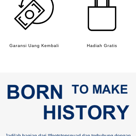
Garansi Uang Kembali
Hadiah Gratis
Jadilah bagian dari #footstepsquad dan terhubung dengan