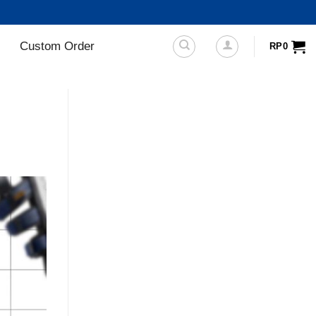
Custom Order
RP
0