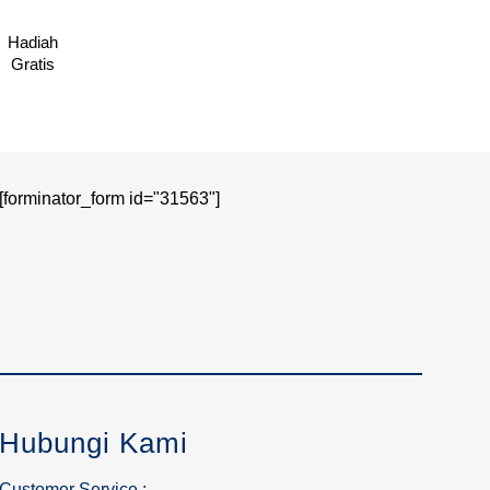
Hadiah
Gratis
[forminator_form id="31563"]
Hubungi Kami
Customer Service :