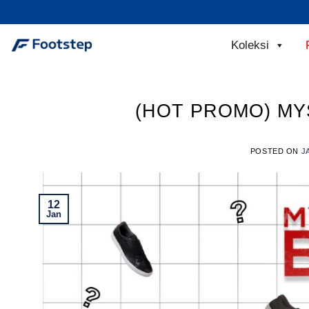
Skip
to
content
Koleksi
(HOT PROMO) MYS
POSTED ON
J
12
Jan