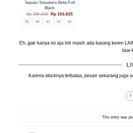
Sepatu Sneakers Beta Full
Black
Harga
Harga
Rp
285,000
Rp
163,625
aslinya
saat
39
40
41
42
43
adalah:
ini
Rp285,000.
adalah:
Rp163,625.
Eh, gak hanya ini aja loh masih ada barang keren LAI
biar
L
Karena stocknya terbatas, pesan sekarang juga s
This entry was po