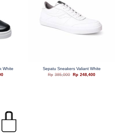
+
k White
Sepatu Sneakers Valiant White
Harga
Harga
Harga
00
Rp
385,000
Rp
248,400
saat
aslinya
saat
ini
adalah:
ini
0.
adalah:
Rp385,000.
adalah:
Rp224,400.
Rp248,400.