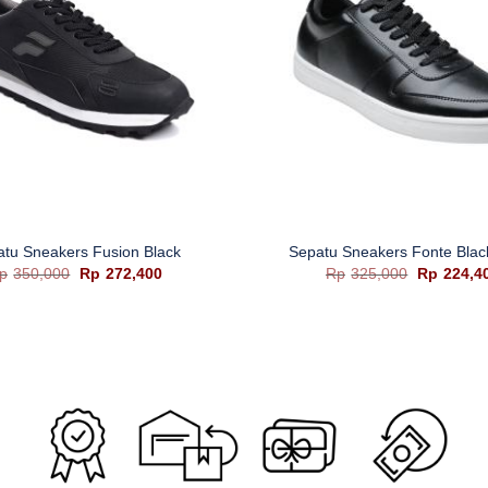
+
tu Sneakers Fusion Black
Sepatu Sneakers Fonte Blac
Harga
Harga
Harga
p
350,000
Rp
272,400
Rp
325,000
Rp
224,4
aslinya
saat
aslinya
adalah:
ini
adalah:
Rp350,000.
adalah:
Rp325,00
Rp272,400.