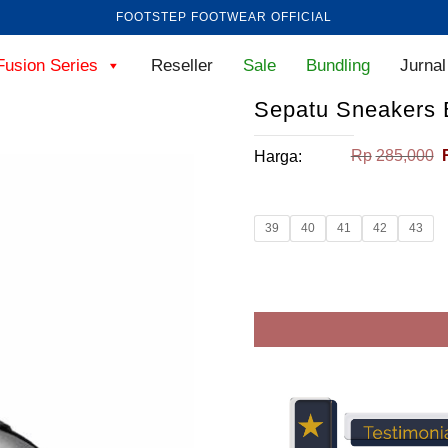
FOOTSTEP FOOTWEAR OFFICIAL
Fusion Series
Reseller
Sale
Bundling
Jurnal
Sepatu Sneakers B
Rp
285,000
Harga:
39
40
41
42
43