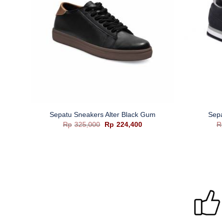
+
+
vy
Sepatu Sneakers Alter Black Gum
Sepa
ga
Harga
Harga
Rp
325,000
Rp
224,400
R
t
aslinya
saat
adalah:
ini
lah:
Rp325,000.
adalah:
15,500.
Rp224,400.