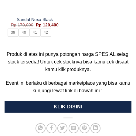
Sandal Nexa Black
Harga
Harga
Rp
170,000
Rp
120,400
aslinya
saat
adalah:
ini
39
40
41
42
Rp170,000.
adalah:
Rp120,400.
Produk di atas ini punya potongan harga SPESIAL selagi
stock tersedia! Untuk cek stocknya bisa kamu cek disaat
kamu klik produknya.
Event ini berlaku di berbagai marketplace yang bisa kamu
kunjungi lewat link di bawah ini :
KLIK DISINI