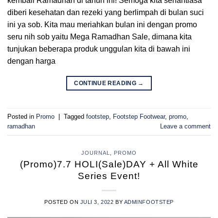
kembali Ramadhan di tahun ini! Semoga kita senantiasa
diberi kesehatan dan rezeki yang berlimpah di bulan suci
ini ya sob. Kita mau meriahkan bulan ini dengan promo
seru nih sob yaitu Mega Ramadhan Sale, dimana kita
tunjukan beberapa produk unggulan kita di bawah ini
dengan harga
CONTINUE READING
→
Posted in
Promo
|
Tagged
footstep
,
Footstep Footwear
,
promo
,
ramadhan
Leave a comment
JOURNAL
,
PROMO
(Promo)7.7 HOLI(Sale)DAY + All White
Series Event!
POSTED ON
JULI 3, 2022
BY
ADMINFOOTSTEP