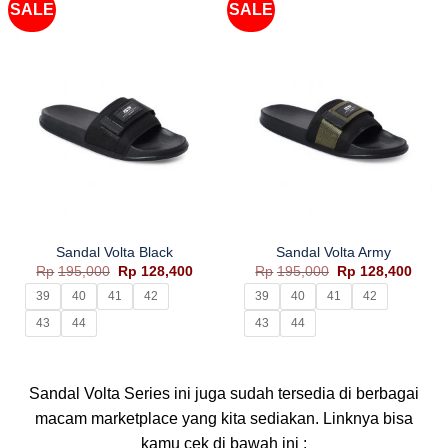
SALE
SALE
Sandal Volta Black
Sandal Volta Army
Harga
Harga
Harga
Harg
Rp
195,000
Rp
128,400
Rp
195,000
Rp
128,400
aslinya
saat
aslinya
saat
adalah:
ini
adalah:
ini
39
40
41
42
39
40
41
42
Rp195,000.
adalah:
Rp195,000.
adala
Rp128,400.
Rp128
43
44
43
44
Sandal Volta Series ini juga sudah tersedia di berbagai
macam marketplace yang kita sediakan. Linknya bisa
kamu cek di bawah ini :