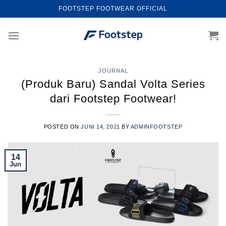
Skip
FOOTSTEP FOOTWEAR OFFICIAL
to
content
JOURNAL
(Produk Baru) Sandal Volta Series
dari Footstep Footwear!
POSTED ON
JUNI 14, 2021
BY
ADMINFOOTSTEP
14
Jun