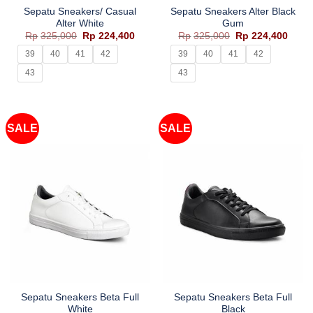
Sepatu Sneakers/ Casual
Sepatu Sneakers Alter Black
Alter White
Gum
Harga
Harga
Harga
Harg
Rp
325,000
Rp
224,400
Rp
325,000
Rp
224,400
aslinya
saat
aslinya
saat
adalah:
ini
adalah:
ini
39
40
41
42
39
40
41
42
Rp325,000.
adalah:
Rp325,000.
adala
Rp224,400.
Rp224
43
43
SALE
SALE
Sepatu Sneakers Beta Full
Sepatu Sneakers Beta Full
White
Black