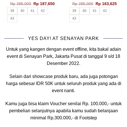
Harga
Harga
Harga
Harg
Rp
285,000
Rp
187,650
Rp
285,000
Rp
163,625
aslinya
saat
aslinya
saat
adalah:
ini
adalah:
ini
39
40
41
42
39
40
41
42
Rp285,000.
adalah:
Rp285,000.
adala
Rp187,650.
Rp163
43
43
YES DAY! AT SENAYAN PARK
Untuk yang kangen dengan event offline, kita bakal adain
event di Senayan Park, Jakarta Pusat di tanggal 9 s/d 18
Desember 2022.
Selain dari showcase produk baru, ada juga potongan
harga sebesar IDR 50K untuk seluruh produk yang ada di
event nanti.
Kamu juga bisa klaim Voucher senilai Rp. 100.000,- untuk
pembelian selanjutnya apabila kamu sudah belanjaan
minimal Rp.300.000,- di Footstep