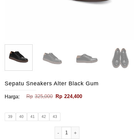
Sepatu Sneakers Alter Black Gum
Harga
Harga
Rp
325,000
Rp
224,400
Harga:
aslinya
saat
adalah:
ini
Rp325,000.
adalah:
Rp224,400.
39
40
41
42
43
Kuantitas Sepatu Sneakers Alter Bla