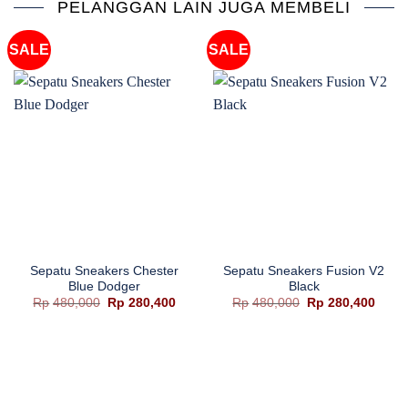
PELANGGAN LAIN JUGA MEMBELI
SALE
SALE
Sepatu Sneakers Chester
Sepatu Sneakers Fusion V2
Blue Dodger
Black
Harga
Harga
Harga
Harg
Rp
480,000
Rp
280,400
Rp
480,000
Rp
280,400
aslinya
saat
aslinya
saat
adalah:
ini
adalah:
ini
Rp480,000.
adalah:
Rp480,000.
adala
Rp280,400.
Rp280