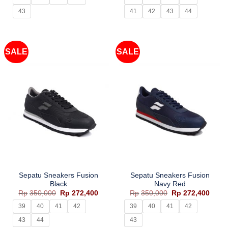
Rp195,000.
adalah:
Rp170,000.
adala
Rp128,400.
Rp120
43
41
42
43
44
SALE
SALE
Sepatu Sneakers Fusion
Sepatu Sneakers Fusion
Black
Navy Red
Harga
Harga
Harga
Harg
Rp
350,000
Rp
272,400
Rp
350,000
Rp
272,400
aslinya
saat
aslinya
saat
adalah:
ini
adalah:
ini
39
40
41
42
39
40
41
42
Rp350,000.
adalah:
Rp350,000.
adala
Rp272,400.
Rp272
43
44
43