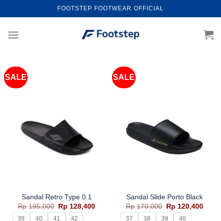
Skip
FOOTSTEP FOOTWEAR OFFICIAL
to
content
SALE
SALE
Sandal Retro Type 0.1
Sandal Slide Porto Black
Harga
Harga
Harga
Harg
Rp
195,000
Rp
128,400
Rp
170,000
Rp
120,400
aslinya
saat
aslinya
saat
adalah:
ini
adalah:
ini
39
40
41
42
37
38
39
40