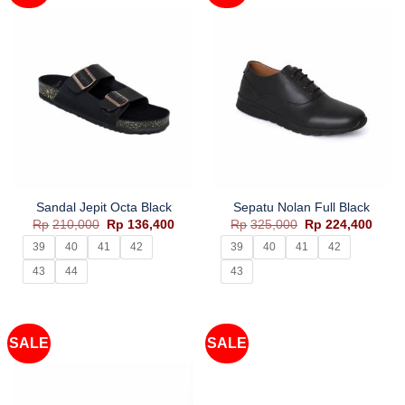
Sandal Jepit Octa Black
Sepatu Nolan Full Black
Harga
Harga
Harga
Harg
Rp
210,000
Rp
136,400
Rp
325,000
Rp
224,400
aslinya
saat
aslinya
saat
adalah:
ini
adalah:
ini
39
40
41
42
39
40
41
42
Rp210,000.
adalah:
Rp325,000.
adala
Rp136,400.
Rp224
43
44
43
SALE
SALE