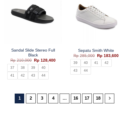
Sandal Slide Stereo Full
Sepatu Smith White
Black
Harga
Harg
Rp
285,000
Rp
183,600
aslinya
saat
Harga
Harga
Rp
210,000
Rp
128,400
adalah:
ini
39
40
41
42
aslinya
saat
Rp285,000.
adala
adalah:
ini
37
38
39
40
Rp183
43
44
Rp210,000.
adalah:
Rp128,400.
41
42
43
44
1
2
3
4
…
16
17
18