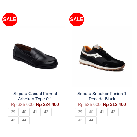
SALE
SALE
Sepatu Casual Formal
Sepatu Sneaker Fusion 1
Arbeiten Type 0.1
Decade Black
Harga
Harga
Harga
Harg
Rp
325,000
Rp
224,400
Rp
525,000
Rp
312,400
aslinya
saat
aslinya
saat
adalah:
ini
adalah:
ini
39
40
41
42
39
40
41
42
Rp325,000.
adalah:
Rp525,000.
adala
Rp224,400.
Rp312
43
44
43
44