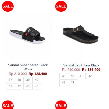
SALE
SALE
Sandal Slide Stereo Black
Sandal Jepit Tora Black
White
Harga
Harg
Rp
210,000
Rp
136,400
aslinya
saat
Harga
Harga
Rp
210,000
Rp
128,400
adalah:
ini
39
40
41
42
aslinya
saat
Rp210,000.
adala
adalah:
ini
37
38
39
40
Rp136
43
44
Rp210,000.
adalah:
Rp128,400.
41
42
43
44
SALE
SALE