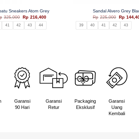
patu Sneakers Atom Grey
Sandal Alvero Grey Bla
Harga
Harga
Harga
p
325,000
Rp
216,400
Rp
225,000
Rp
144,4
aslinya
saat
aslinya
41
42
43
44
39
40
41
42
43
adalah:
ini
adalah:
Rp325,000.
adalah:
Rp225,00
Rp216,400.
n
Garansi
Garansi
Packaging
Garansi
90 Hari
Retur
Eksklusif
Uang
Kembali