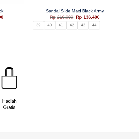
ck
Sandal Slide Maxi Black Army
Harga
Harga
Harga
00
Rp
210,000
Rp
136,400
saat
aslinya
saat
39
40
41
42
43
44
ini
adalah:
ini
0.
adalah:
Rp210,000.
adalah:
Rp144,400.
Rp136,400.
Hadiah
Gratis