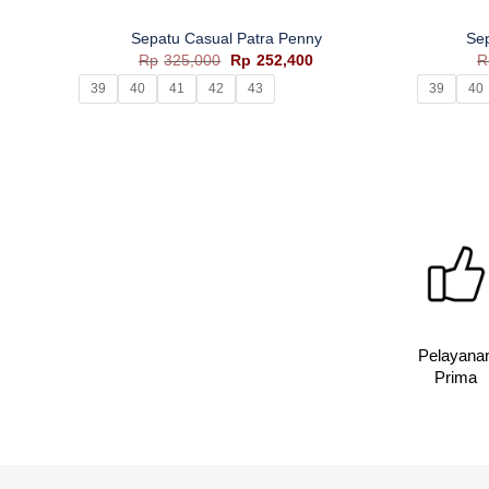
Sepatu Casual Patra Penny
Se
Harga
Harga
Rp
325,000
Rp
252,400
R
aslinya
saat
39
40
41
42
43
39
40
adalah:
ini
Rp325,000.
adalah:
Rp252,400.
Pelayana
Prima