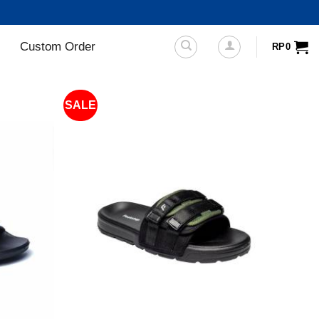
Custom Order
RP
0
SALE
+