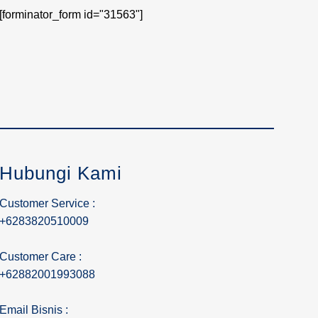
[forminator_form id="31563"]
Hubungi Kami
Customer Service :
+6283820510009
Customer Care :
+62882001993088
Email Bisnis :