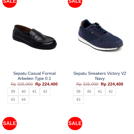
SALE
SALE
Sepatu Casual Formal
Sepatu Sneakers Victory V2
Arbeiten Type 0.1
Navy
Harga
Harga
Harga
Harg
Rp
325,000
Rp
224,400
Rp
325,000
Rp
224,400
aslinya
saat
aslinya
saat
adalah:
ini
adalah:
ini
39
40
41
42
39
40
41
42
Rp325,000.
adalah:
Rp325,000.
adala
Rp224,400.
Rp224
43
44
43
SALE
SALE