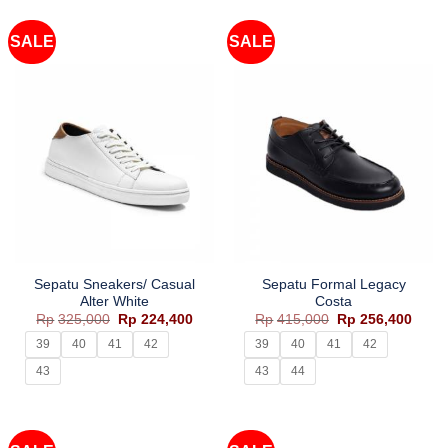
SALE
SALE
Sepatu Sneakers/ Casual
Sepatu Formal Legacy
Alter White
Costa
Harga
Harga
Harga
Harg
Rp
325,000
Rp
224,400
Rp
415,000
Rp
256,400
aslinya
saat
aslinya
saat
adalah:
ini
adalah:
ini
39
40
41
42
39
40
41
42
Rp325,000.
adalah:
Rp415,000.
adala
Rp224,400.
Rp256
43
43
44