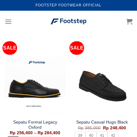
Skip
FOOTSTEP FOOTWEAR OFFICIAL
to
content
SALE
SALE
Sepatu Formal Legacy
Sepatu Casual Hugo Black
Oxford
Harga
Harg
Rp
385,000
Rp
248,400
aslinya
saat
Rentang
Rp
256,400
–
Rp
284,400
adalah:
ini
39
40
41
42
harga: