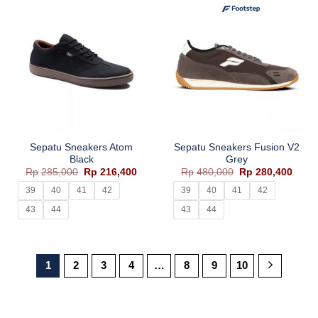
Sepatu Sneakers Atom
Sepatu Sneakers Fusion V2
Black
Grey
Harga
Harga
Harga
Harg
Rp
285,000
Rp
216,400
Rp
480,000
Rp
280,400
aslinya
saat
aslinya
saat
adalah:
ini
adalah:
ini
39
40
41
42
39
40
41
42
Rp285,000.
adalah:
Rp480,000.
adala
Rp216,400.
Rp280
43
44
43
44
1
2
3
4
…
8
9
10