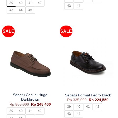
Rp385,000.
adala
Rp256,400
39
40
41
42
Rp248
43
44
hingga
Rp284,400
43
44
45
SALE
SALE
Sepatu Casual Hugo
Sepatu Formal Pedro Black
Darkbrown
Harga
Harg
Rp
335,000
Rp
224,550
aslinya
saat
Harga
Harga
Rp
385,000
Rp
248,400
adalah:
ini
39
40
41
42
aslinya
saat
Rp335,000.
adala
adalah:
ini
39
40
41
42
Rp224
43
44
Rp385,000.
adalah:
Rp248,400.