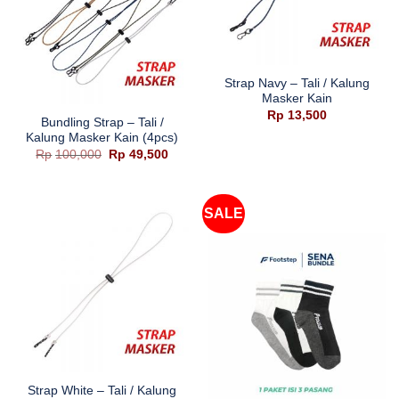
Strap Navy – Tali / Kalung
Masker Kain
Rp
13,500
Bundling Strap – Tali /
Kalung Masker Kain (4pcs)
Harga
Harga
Rp
100,000
Rp
49,500
aslinya
saat
adalah:
ini
Rp100,000.
adalah:
Rp49,500.
SALE
Strap White – Tali / Kalung