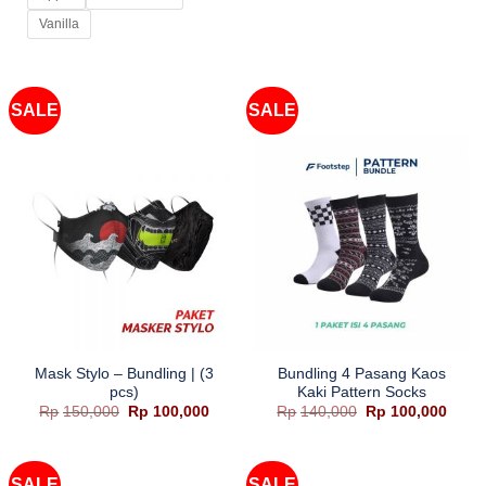
Rp80,000.
adalah:
Rp70,000.
Vanilla
SALE
SALE
Mask Stylo – Bundling | (3
Bundling 4 Pasang Kaos
pcs)
Kaki Pattern Socks
Harga
Harga
Harga
Harg
Rp
150,000
Rp
100,000
Rp
140,000
Rp
100,000
aslinya
saat
aslinya
saat
adalah:
ini
adalah:
ini
Rp150,000.
adalah:
Rp140,000.
adala
Rp100,000.
Rp100
SALE
SALE