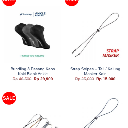
Bundling 3 Pasang Kaos
Strap Stripes – Tali / Kalung
Kaki Blank Ankle
Masker Kain
Harga
Harga
Harga
Harga
Rp
46,500
Rp
29,900
Rp
25,000
Rp
15,000
aslinya
saat
aslinya
saat
adalah:
ini
adalah:
ini
Rp46,500.
adalah:
Rp25,000.
adalah
Rp29,900.
Rp15,0
SALE