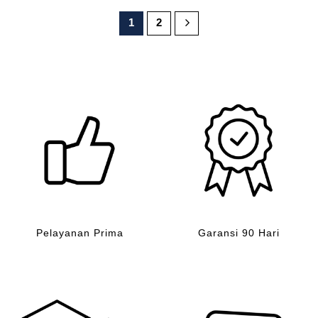
Rp200,000.
adalah:
Rp100,000.
1
2
Pelayanan Prima
Garansi 90 Hari