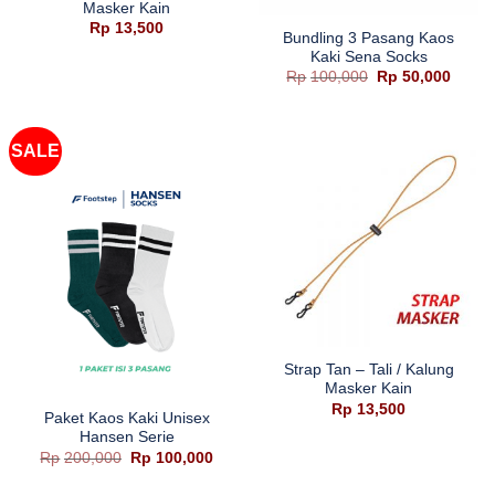
Masker Kain
Rp
13,500
Bundling 3 Pasang Kaos
Kaki Sena Socks
Harga
Harga
Rp
100,000
Rp
50,000
aslinya
saat
adalah:
ini
Rp100,000.
adalah
Rp50,
SALE
Strap Tan – Tali / Kalung
Masker Kain
Rp
13,500
Paket Kaos Kaki Unisex
Hansen Serie
Harga
Harga
Rp
200,000
Rp
100,000
aslinya
saat
adalah:
ini