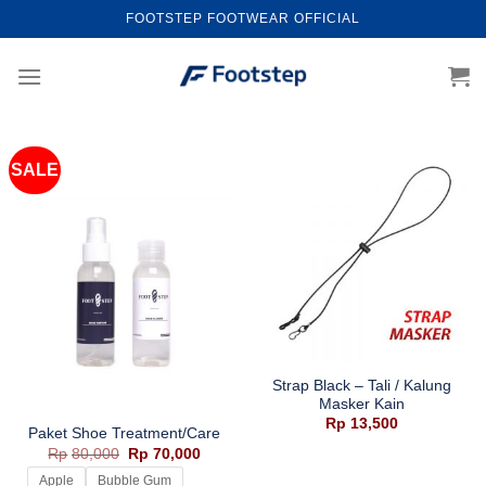
Skip
FOOTSTEP FOOTWEAR OFFICIAL
to
content
SALE
Strap Black – Tali / Kalung
Masker Kain
Rp
13,500
Paket Shoe Treatment/Care
Harga
Harga
Rp
80,000
Rp
70,000
aslinya
saat
adalah:
ini
Apple
Bubble Gum