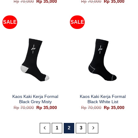
Harga
Harga
Harga
Harga
Rp
70,000
Rp
35,000
Rp
70,000
Rp
35,000
aslinya
saat
aslinya
saat
adalah:
ini
adalah:
ini
Rp70,000.
adalah:
Rp70,000.
adalah
Rp35,000.
Rp35,0
SALE
SALE
Kaos Kaki Kerja Formal
Kaos Kaki Kerja Formal
Black Grey Misty
Black White List
Harga
Harga
Harga
Harga
Rp
70,000
Rp
35,000
Rp
70,000
Rp
35,000
aslinya
saat
aslinya
saat
adalah:
ini
adalah:
ini
Rp70,000.
adalah:
Rp70,000.
adalah
Rp35,000.
Rp35,0
1
2
3