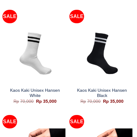
adalah:
ini
adalah:
ini
Rp70,000.
adalah:
Rp70,000.
adalah
Rp35,000.
Rp35,0
SALE
SALE
Kaos Kaki Unisex Hansen
Kaos Kaki Unisex Hansen
White
Black
Harga
Harga
Harga
Harga
Rp
70,000
Rp
35,000
Rp
70,000
Rp
35,000
aslinya
saat
aslinya
saat
adalah:
ini
adalah:
ini
Rp70,000.
adalah:
Rp70,000.
adalah
Rp35,000.
Rp35,0
SALE
SALE