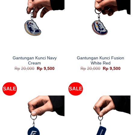
Gantungan Kunci Navy
Gantungan Kunci Fusion
Cream
White Red
Harga
Harga
Harga
Harga
Rp
20,000
Rp
9,500
Rp
20,000
Rp
9,500
aslinya
saat
aslinya
saat
adalah:
ini
adalah:
ini
Rp20,000.
adalah:
Rp20,000.
adalah:
Rp9,500.
Rp9,50
SALE
SALE