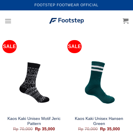
Skip
FOOTSTEP FOOTWEAR OFFICIAL
to
content
SALE
SALE
Kaos Kaki Unisex Motif Jeric
Kaos Kaki Unisex Hansen
Pattern
Green
Harga
Harga
Harga
Harga
Rp
70,000
Rp
35,000
Rp
70,000
Rp
35,000
aslinya
saat
aslinya
saat