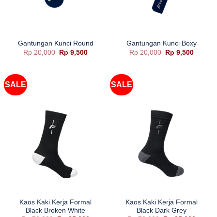
Gantungan Kunci Round
Gantungan Kunci Boxy
Harga
Harga
Harga
Harga
Rp
20,000
Rp
9,500
Rp
20,000
Rp
9,500
aslinya
saat
aslinya
saat
adalah:
ini
adalah:
ini
Rp20,000.
adalah:
Rp20,000.
adalah:
Rp9,500.
Rp9,50
SALE
SALE
Kaos Kaki Kerja Formal
Kaos Kaki Kerja Formal
Black Broken White
Black Dark Grey