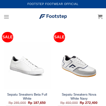
Skip
FOOTSTEP FOOTWEAR OFFICIAL
to
content
SALE
SALE
Sepatu Sneakers Beta Full
Sepatu Sneakers Nova
White
White Navy
Harga
Harga
Harga
Harg
Rp
285,000
Rp
187,650
Rp
450,000
Rp
272,400
aslinya
saat
aslinya
saat