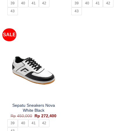
adalah:
ini
adalah:
ini
39
40
41
42
39
40
41
42
Rp285,000.
adalah:
Rp450,000.
adala
Rp187,650.
Rp272
43
43
SALE
Sepatu Sneakers Nova
White Black
Harga
Harga
Rp
450,000
Rp
272,400
aslinya
saat
adalah:
ini
39
40
41
42
Rp450,000.
adalah:
Rp272,400.