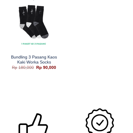
Bundling 3 Pasang Kaos
Kaki Worka Socks
Harga
Harga
Rp
180,000
Rp
90,000
aslinya
saat
adalah:
ini
Rp180,000.
adalah:
Rp90,000.