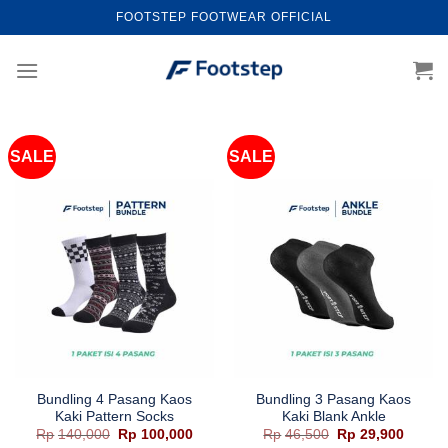
Skip
FOOTSTEP FOOTWEAR OFFICIAL
to
content
SALE
SALE
Bundling 4 Pasang Kaos
Bundling 3 Pasang Kaos
Kaki Pattern Socks
Kaki Blank Ankle
Harga
Harga
Harga
Harga
Rp
140,000
Rp
100,000
Rp
46,500
Rp
29,900
aslinya
saat
aslinya
saat