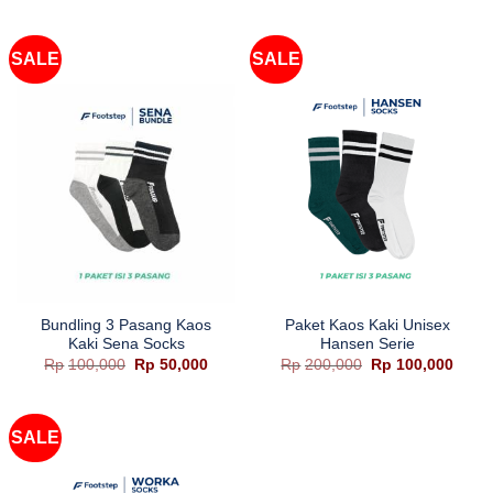
adalah:
ini
adalah:
ini
Rp140,000.
adalah:
Rp46,500.
adalah
Rp100,000.
Rp29,9
SALE
SALE
Bundling 3 Pasang Kaos
Paket Kaos Kaki Unisex
Kaki Sena Socks
Hansen Serie
Harga
Harga
Harga
Harg
Rp
100,000
Rp
50,000
Rp
200,000
Rp
100,000
aslinya
saat
aslinya
saat
adalah:
ini
adalah:
ini
Rp100,000.
adalah:
Rp200,000.
adala
Rp50,000.
Rp100
SALE