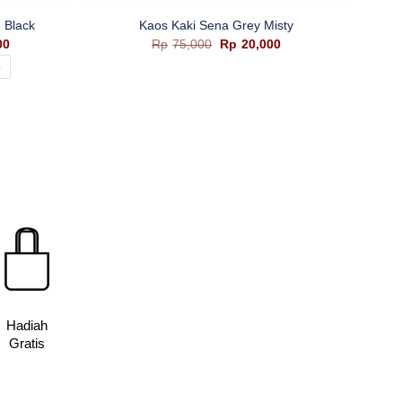
 Black
Kaos Kaki Sena Grey Misty
Harga
Harga
Harga
00
Rp
75,000
Rp
20,000
saat
aslinya
saat
4
ini
adalah:
ini
0.
adalah:
Rp75,000.
adalah:
Rp280,400.
Rp20,000.
Hadiah
Gratis