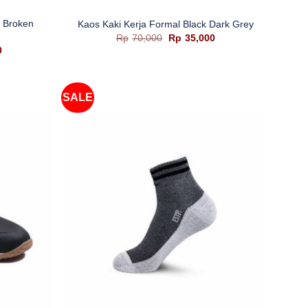
k Broken
Kaos Kaki Kerja Formal Black Dark Grey
Harga
Harga
Rp
70,000
Rp
35,000
aslinya
saat
Harga
0
adalah:
ini
saat
Rp70,000.
adalah:
ini
Rp35,000.
adalah:
Rp35,000.
SALE
+