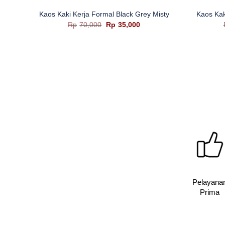
Kaos Kaki Kerja Formal Black Grey Misty
Kaos Kak
Harga
Harga
Rp
70,000
Rp
35,000
aslinya
saat
adalah:
ini
Rp70,000.
adalah:
Rp35,000.
Pelayana
Prima