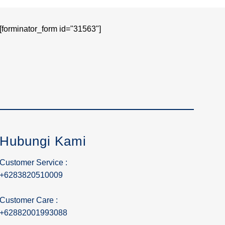
[forminator_form id="31563"]
Hubungi Kami
Customer Service :
+6283820510009
Customer Care :
+62882001993088