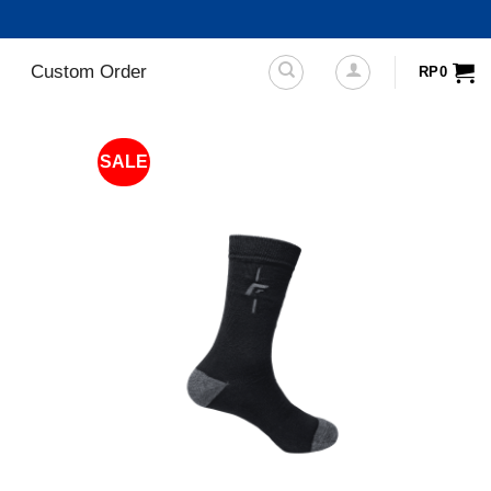
Custom Order
RP
0
SALE
+