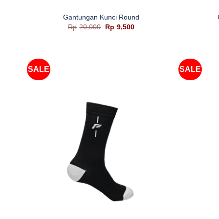
Gantungan Kunci Round
Harga
Harga
Rp
20,000
Rp
9,500
aslinya
saat
adalah:
ini
Rp20,000.
adalah:
Rp9,500.
SALE
SALE
+
+