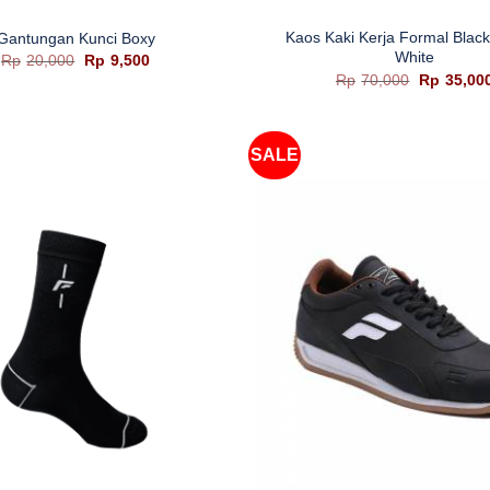
Kaos Kaki Kerja Formal Blac
Gantungan Kunci Boxy
White
Harga
Harga
Rp
20,000
Rp
9,500
aslinya
saat
Harga
Rp
70,000
Rp
35,00
adalah:
ini
aslinya
Rp20,000.
adalah:
adalah:
Rp9,500.
Rp70,000.
SALE
+