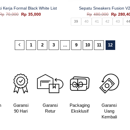
i Kerja Formal Black White List
Sepatu Sneakers Fusion V2
Harga
Harga
Harga
Rp
70,000
Rp
35,000
Rp
480,000
Rp
280,4
aslinya
saat
aslinya
39
40
41
42
43
4
adalah:
ini
adalah:
Rp70,000.
adalah:
Rp480,00
Rp35,000.
1
2
3
…
9
10
11
12
n
Garansi
Garansi
Packaging
Garansi
90 Hari
Retur
Eksklusif
Uang
Kembali