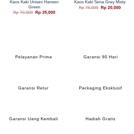
Kaos Kaki Unisex Hansen
Kaos Kaki Sena Grey Misty
Green
Harga
Harga
Rp
75,000
Rp
20,000
aslinya
saat
Harga
Harga
Rp
70,000
Rp
35,000
adalah:
ini
aslinya
saat
Rp75,000.
adalah
adalah:
ini
Rp20,0
Rp70,000.
adalah:
Rp35,000.
Pelayanan Prima
Garansi 90 Hari
Garansi Retur
Packaging Eksklusif
Garansi Uang Kembali
Hadiah Gratis