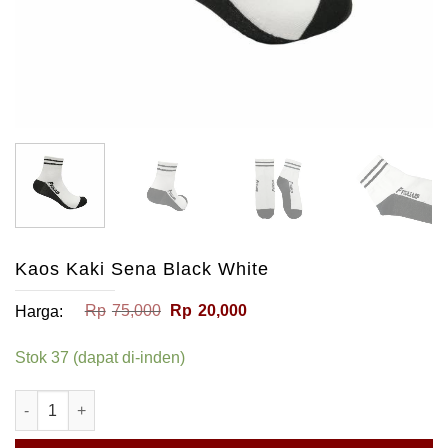
Kaos Kaki Sena Black White
Harga
Harga
Rp
75,000
Rp
20,000
Harga:
aslinya
saat
adalah:
ini
Stok 37 (dapat di-inden)
Rp75,000.
adalah:
Rp20,000.
Kuantitas Kaos Kaki Sena Black White