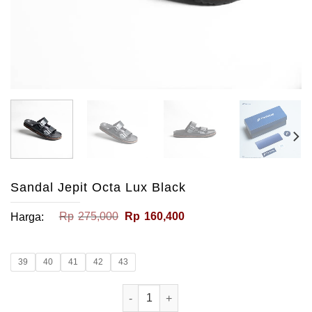
Sandal Jepit Octa Lux Black
Harga
Harga
Rp
275,000
Rp
160,400
Harga:
aslinya
saat
adalah:
ini
Rp275,000.
adalah:
Rp160,400.
39
40
41
42
43
Kuantitas Sandal Jepit Octa Lux Black