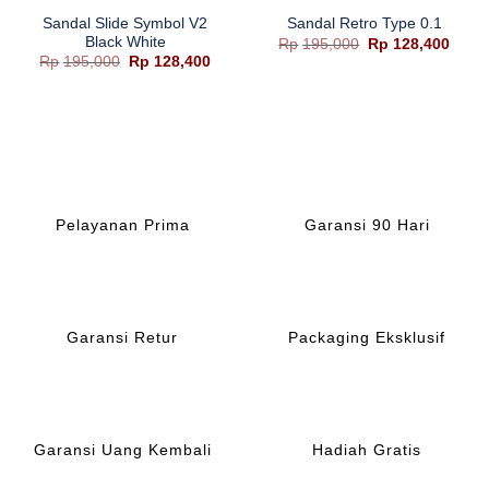
Sandal Slide Symbol V2
Sandal Retro Type 0.1
Black White
ga
Harga
Harg
Rp
195,000
Rp
128,400
aslinya
saat
Harga
Harga
Rp
195,000
Rp
128,400
adalah:
ini
aslinya
saat
ah:
Rp195,000.
adala
adalah:
ini
20,400.
Rp128
Rp195,000.
adalah:
Rp128,400.
Pelayanan Prima
Garansi 90 Hari
Garansi Retur
Packaging Eksklusif
Garansi Uang Kembali
Hadiah Gratis