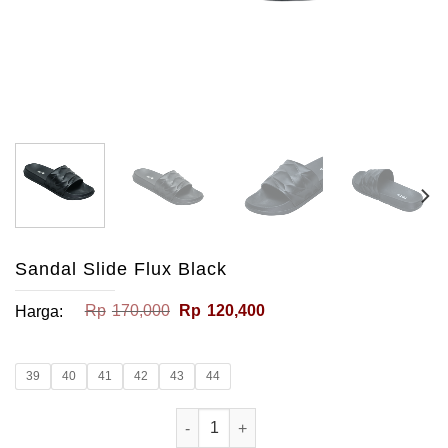
Sandal Slide Flux Black
Harga
Harga
Rp
170,000
Rp
120,400
Harga:
aslinya
saat
adalah:
ini
Rp170,000.
adalah:
Rp120,400.
39
40
41
42
43
44
Kuantitas Sandal Slide Flux Black