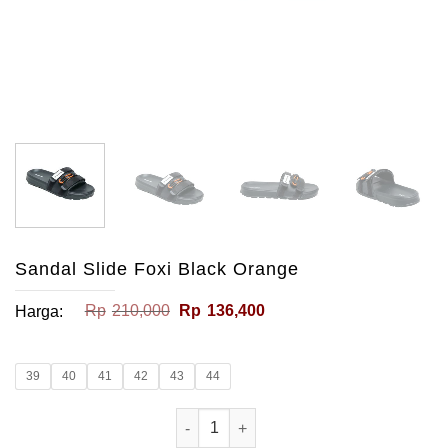
Sandal Slide Foxi Black Orange
Harga
Harga
Rp
210,000
Rp
136,400
Harga:
aslinya
saat
adalah:
ini
Rp210,000.
adalah:
Rp136,400.
39
40
41
42
43
44
Kuantitas Sandal Slide Foxi Black Or