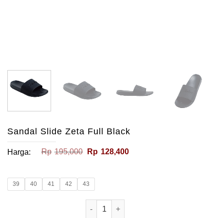
Sandal Slide Zeta Full Black
Harga
Harga
Rp
195,000
Rp
128,400
Harga:
aslinya
saat
adalah:
ini
Rp195,000.
adalah:
Rp128,400.
39
40
41
42
43
Kuantitas Sandal Slide Zeta Full Blac