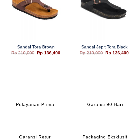
Sandal Tora Brown
Sandal Jepit Tora Black
Harga
Harga
Harga
Harg
Rp
210,000
Rp
136,400
Rp
210,000
Rp
136,400
aslinya
saat
aslinya
saat
adalah:
ini
adalah:
ini
Rp210,000.
adalah:
Rp210,000.
adala
Rp136,400.
Rp136
Pelayanan Prima
Garansi 90 Hari
Garansi Retur
Packaging Eksklusif