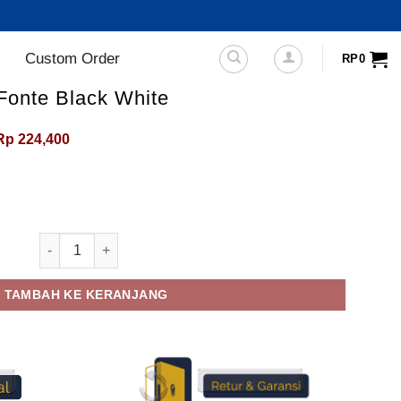
Custom Order
RP
0
Fonte Black White
Harga
Harga
Rp
224,400
aslinya
saat
adalah:
ini
Rp325,000.
adalah:
Rp224,400.
Kuantitas Sepatu Sneakers Fonte Black White
TAMBAH KE KERANJANG