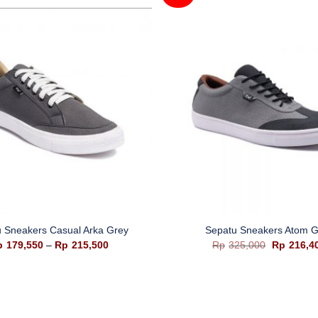
+
 Sneakers Casual Arka Grey
Sepatu Sneakers Atom G
Rentang
Harga
p
179,550
–
Rp
215,500
Rp
325,000
Rp
216,4
harga:
aslinya
Rp179,550
adalah:
hingga
Rp325,00
Rp215,500