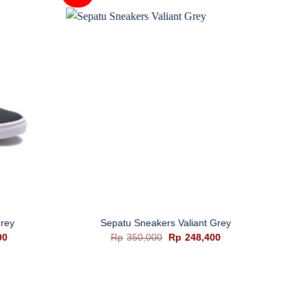
+
+
rey
Sepatu Sneakers Valiant Grey
Harga
Harga
Harga
00
Rp
350,000
Rp
248,400
saat
aslinya
saat
ini
adalah:
ini
0.
adalah:
Rp350,000.
adalah:
Rp216,400.
Rp248,400.