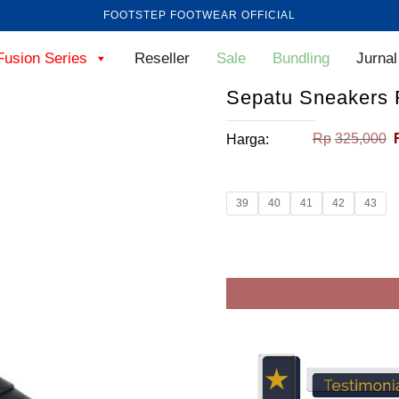
FOOTSTEP FOOTWEAR OFFICIAL
Fusion Series
Reseller
Sale
Bundling
Jurnal
Sepatu Sneakers 
Rp
325,000
Harga:
39
40
41
42
43