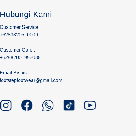
Hubungi Kami
Customer Service :
+6283820510009
Customer Care :
+62882001993088
Email Bisnis :
footstepfootwear@gmail.com