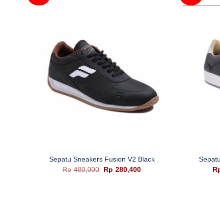
+
+
Sepatu Sneakers Fusion V2 Black
Sepatu
Harga
Harga
Rp
480,000
Rp
280,400
R
aslinya
saat
adalah:
ini
Rp480,000.
adalah:
Rp280,400.