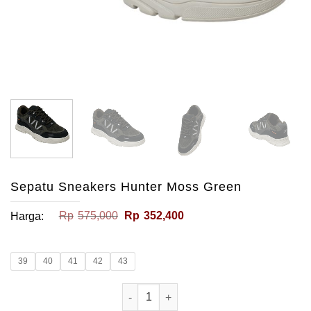
Sepatu Sneakers Hunter Moss Green
Harga
Harga
Rp
575,000
Rp
352,400
Harga:
aslinya
saat
adalah:
ini
Rp575,000.
adalah:
Rp352,400.
39
40
41
42
43
Kuantitas Sepatu Sneakers Hunter M