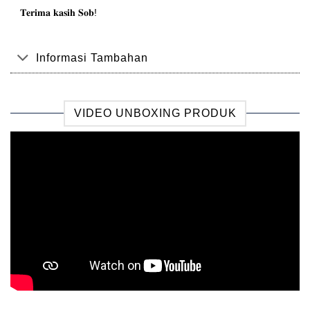
𝐓𝐞𝐫𝐢𝐦𝐚 𝐤𝐚𝐬𝐢𝐡 𝐒𝐨𝐛!
Informasi Tambahan
VIDEO UNBOXING PRODUK