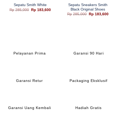
Sepatu Sneakers Smith
Sepatu Smith White
Black Original Shoes
Harga
Harga
Rp
285,000
Rp
183,600
aslinya
saat
Harga
Harg
Rp
285,000
Rp
183,600
adalah:
ini
aslinya
saat
Rp285,000.
adalah:
adalah:
ini
Rp183,600.
Rp285,000.
adala
Rp183
Pelayanan Prima
Garansi 90 Hari
Garansi Retur
Packaging Eksklusif
Garansi Uang Kembali
Hadiah Gratis