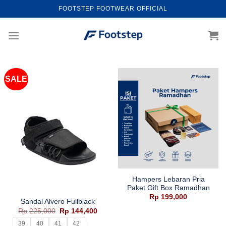
Skip
FOOTSTEP FOOTWEAR OFFICIAL
to
content
SALE
Hampers Lebaran Pria
Paket Gift Box Ramadhan
Rp
199,000
Sandal Alvero Fullblack
Harga
Harga
Rp
225,000
Rp
144,400
aslinya
saat
adalah:
ini
39
40
41
42