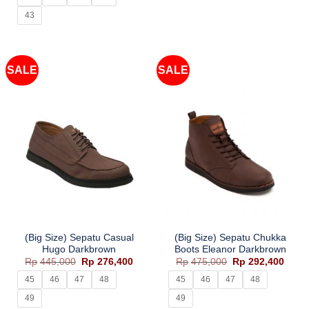
Rp225,000.
adalah:
Rp144,400.
43
SALE
SALE
(Big Size) Sepatu Casual
(Big Size) Sepatu Chukka
Hugo Darkbrown
Boots Eleanor Darkbrown
Harga
Harga
Harga
Harg
Rp
445,000
Rp
276,400
Rp
475,000
Rp
292,400
aslinya
saat
aslinya
saat
adalah:
ini
adalah:
ini
45
46
47
48
45
46
47
48
Rp445,000.
adalah:
Rp475,000.
adala
Rp276,400.
Rp292
49
49