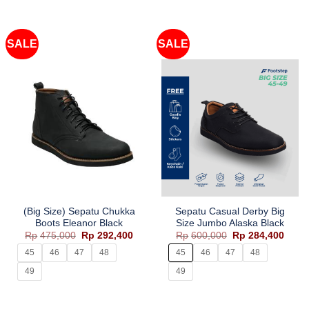
SALE
SALE
(Big Size) Sepatu Chukka
Sepatu Casual Derby Big
Boots Eleanor Black
Size Jumbo Alaska Black
Harga
Harga
Harga
Harg
Rp
475,000
Rp
292,400
Rp
600,000
Rp
284,400
aslinya
saat
aslinya
saat
adalah:
ini
adalah:
ini
45
46
47
48
45
46
47
48
Rp475,000.
adalah:
Rp600,000.
adala
Rp292,400.
Rp284
49
49