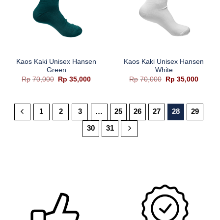
Kaos Kaki Unisex Hansen
Kaos Kaki Unisex Hansen
Green
White
Harga
Harga
Harga
Harga
Rp
70,000
Rp
35,000
Rp
70,000
Rp
35,000
aslinya
saat
aslinya
saat
adalah:
ini
adalah:
ini
Rp70,000.
adalah:
Rp70,000.
adalah
Rp35,000.
Rp35,0
1
2
3
…
25
26
27
28
29
30
31