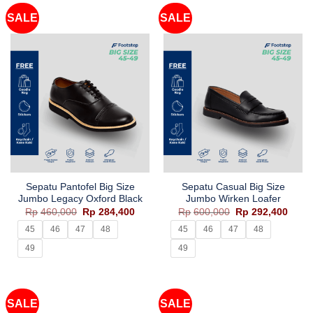
SALE
SALE
Sepatu Pantofel Big Size
Sepatu Casual Big Size
Jumbo Legacy Oxford Black
Jumbo Wirken Loafer
Harga
Harga
Harga
Harg
Rp
460,000
Rp
284,400
Rp
600,000
Rp
292,400
aslinya
saat
aslinya
saat
adalah:
ini
adalah:
ini
45
46
47
48
45
46
47
48
Rp460,000.
adalah:
Rp600,000.
adala
Rp284,400.
Rp292
49
49
SALE
SALE