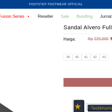
FOOTSTEP FOOTWEAR OFFICIAL
Fusion Series
Reseller
Sale
Bundling
Jurnal
Sandal Alvero Ful
Rp
225,000
Harga:
39
40
41
42
43