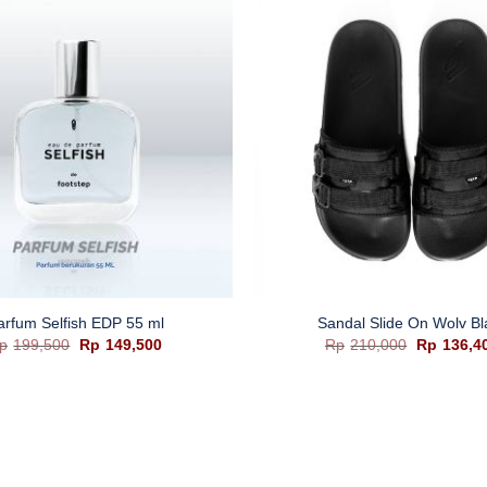
+
arfum Selfish EDP 55 ml
Sandal Slide On Wolv Bl
Harga
Harga
Harga
p
199,500
Rp
149,500
Rp
210,000
Rp
136,4
aslinya
saat
aslinya
adalah:
ini
adalah:
Rp199,500.
adalah:
Rp210,00
Rp149,500.