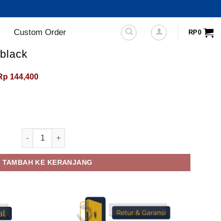
Custom Order
RP
0
lblack
Harga
Harga
Rp
144,400
aslinya
saat
adalah:
ini
Rp225,000.
adalah:
Rp144,400.
Kuantitas Sandal Alvero Fullblack
TAMBAH KE KERANJANG