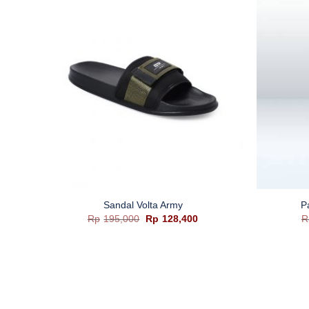
+
+
Sandal Volta Army
P
ga
Harga
Harga
Rp
195,000
Rp
128,400
R
t
aslinya
saat
adalah:
ini
lah:
Rp195,000.
adalah:
49,500.
Rp128,400.