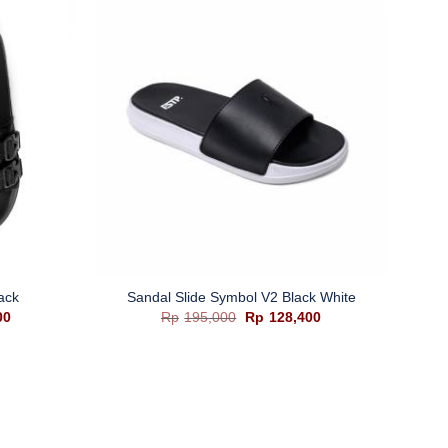
+
ack
Sandal Slide Symbol V2 Black White
Harga
Harga
Harga
00
Rp
195,000
Rp
128,400
saat
aslinya
saat
ini
adalah:
ini
0.
adalah:
Rp195,000.
adalah:
Rp136,400.
Rp128,400.