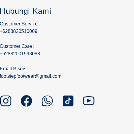
Hubungi Kami
Customer Service :
+6283820510009
Customer Care :
+62882001993088
Email Bisnis :
footstepfootwear@gmail.com