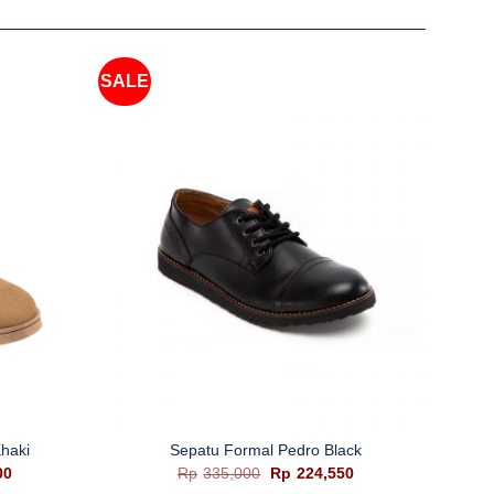
SALE
SALE
+
+
haki
Sepatu Formal Pedro Black
Sep
Harga
Harga
Harga
00
Rp
335,000
Rp
224,550
saat
aslinya
saat