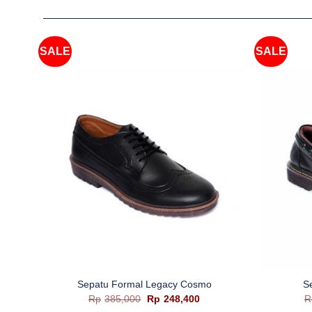
SALE
SALE
+
+
Sepatu Formal Legacy Cosmo
S
Harga
Harga
Rp
385,000
Rp
248,400
R
aslinya
saat