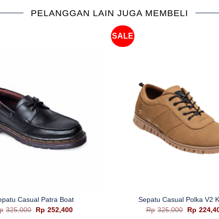
PELANGGAN LAIN JUGA MEMBELI
SALE
+
epatu Casual Patra Boat
Sepatu Casual Polka V2 K
Harga
Harga
Harga
p
325,000
Rp
252,400
Rp
325,000
Rp
224,4
aslinya
saat
aslinya