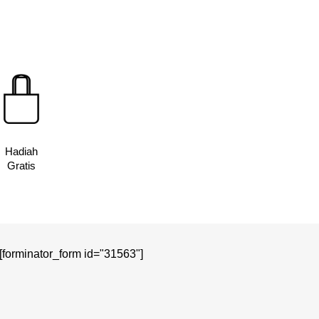
ini
adalah:
ini
0.
adalah:
Rp335,000.
adalah:
Rp224,400.
Rp224,550.
Hadiah
Gratis
[forminator_form id="31563"]