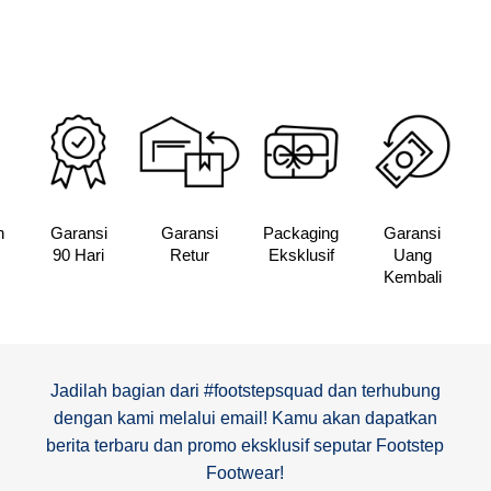
adalah:
ini
adalah:
Rp325,000.
adalah:
Rp325,00
Rp252,400.
n
Garansi
Garansi
Packaging
Garansi
90 Hari
Retur
Eksklusif
Uang
Kembali
Jadilah bagian dari #footstepsquad dan terhubung
dengan kami melalui email! Kamu akan dapatkan
berita terbaru dan promo eksklusif seputar Footstep
Footwear!