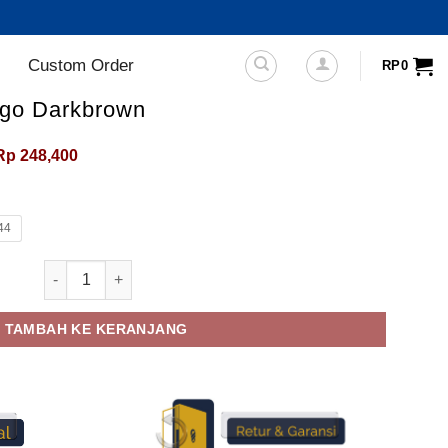
Custom Order
RP
0
ugo Darkbrown
Harga
Harga
Rp
248,400
aslinya
saat
adalah:
ini
Rp385,000.
adalah:
Rp248,400.
44
Kuantitas Sepatu Casual Hugo Darkbrown
TAMBAH KE KERANJANG