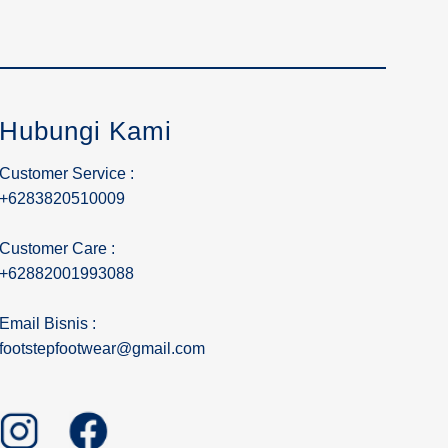
Hubungi Kami
Customer Service :
+6283820510009
Customer Care :
+62882001993088
Email Bisnis :
footstepfootwear@gmail.com