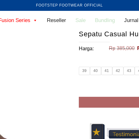
FOOTSTEP FOOTWEAR OFFICIAL
Fusion Series
Reseller
Sale
Bundling
Jurnal
Sepatu Casual H
Rp
385,000
Harga:
39
40
41
42
43