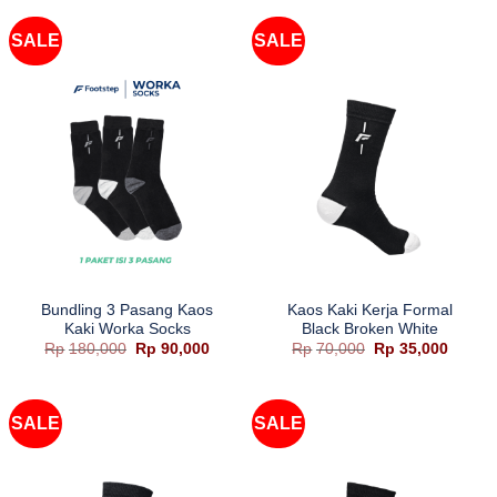
Rp20,000.
adalah:
Rp20,000.
adalah:
Rp9,500.
Rp9,50
SALE
SALE
Bundling 3 Pasang Kaos
Kaos Kaki Kerja Formal
Kaki Worka Socks
Black Broken White
Harga
Harga
Harga
Harga
Rp
180,000
Rp
90,000
Rp
70,000
Rp
35,000
aslinya
saat
aslinya
saat
adalah:
ini
adalah:
ini
Rp180,000.
adalah:
Rp70,000.
adalah
Rp90,000.
Rp35,0
SALE
SALE