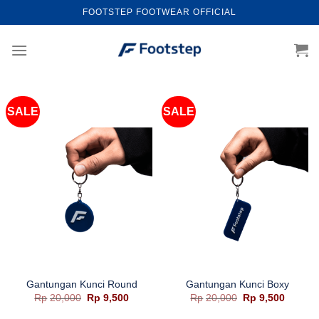
Skip
FOOTSTEP FOOTWEAR OFFICIAL
to
content
SALE
SALE
Gantungan Kunci Round
Gantungan Kunci Boxy
Harga
Harga
Harga
Harga
Rp
20,000
Rp
9,500
Rp
20,000
Rp
9,500
aslinya
saat
aslinya
saat
adalah:
ini
adalah:
ini