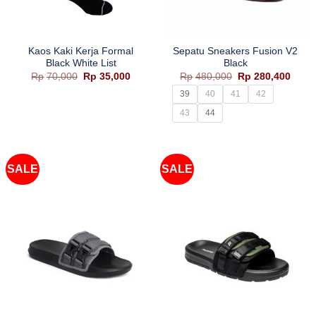
Kaos Kaki Kerja Formal
Sepatu Sneakers Fusion V2
Black White List
Black
Harga
Harga
Harga
Harg
Rp
70,000
Rp
35,000
Rp
480,000
Rp
280,400
aslinya
saat
aslinya
saat
adalah:
ini
adalah:
ini
39
40
41
42
Rp70,000.
adalah:
Rp480,000.
adala
Rp35,000.
Rp280
43
44
SALE
SALE