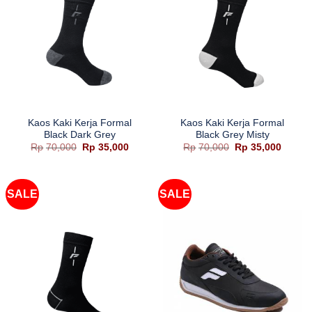
Kaos Kaki Kerja Formal
Kaos Kaki Kerja Formal
Black Dark Grey
Black Grey Misty
Harga
Harga
Harga
Harga
Rp
70,000
Rp
35,000
Rp
70,000
Rp
35,000
aslinya
saat
aslinya
saat
adalah:
ini
adalah:
ini
Rp70,000.
adalah:
Rp70,000.
adalah
Rp35,000.
Rp35,0
SALE
SALE