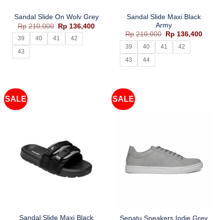
Sandal Slide Maxi Black
Sandal Slide On Wolv Grey
Army
Harga
Harga
Rp
210,000
Rp
136,400
aslinya
saat
Harga
Harg
Rp
210,000
Rp
136,400
adalah:
ini
39
40
41
42
aslinya
saat
Rp210,000.
adalah:
adalah:
ini
39
40
41
42
Rp136,400.
43
Rp210,000.
adala
Rp136
43
44
SALE
SALE
Sandal Slide Maxi Black
Sepatu Sneakers Indie Grey