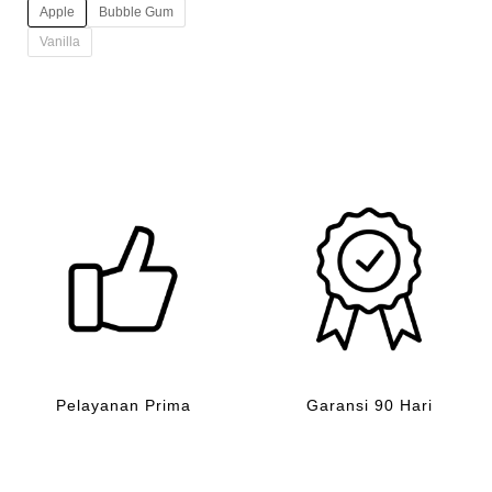
adalah:
ini
Apple
Bubble Gum
Rp40,000.
adalah:
Rp35,000.
Vanilla
Pelayanan Prima
Garansi 90 Hari