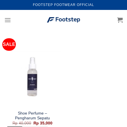
Skip
FOOTSTEP FOOTWEAR OFFICIAL
to
content
SALE
Shoe Perfume –
Pengharum Sepatu
Harga
Harga
Rp
40,000
Rp
35,000
aslinya
saat