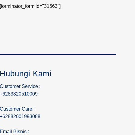
[forminator_form id="31563"]
Hubungi Kami
Customer Service :
+6283820510009
Customer Care :
+62882001993088
Email Bisnis :