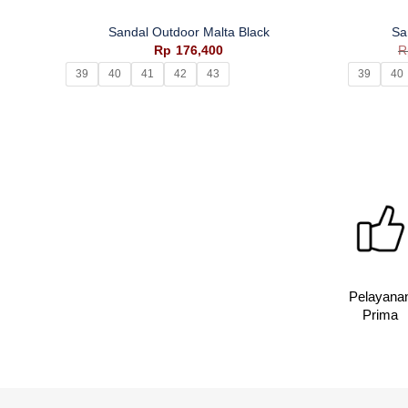
Sandal Outdoor Malta Black
Sa
Rp
176,400
R
39
40
41
42
43
39
40
Pelayana
Prima