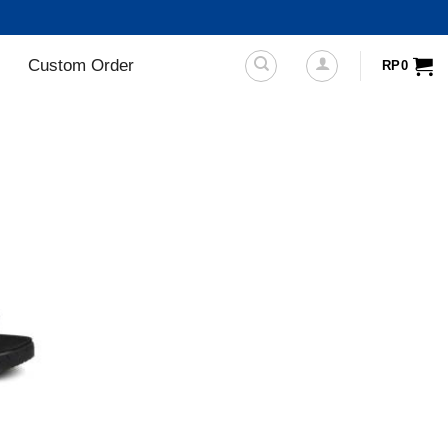
Custom Order
RP
0