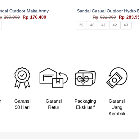
ndal Outdoor Malta Army
Sandal Casual Outdoor Hydro 
Harga
Harga
Harga
p
290,000
Rp
176,400
Rp
631,000
Rp
283,9
aslinya
saat
aslinya
39
40
41
42
43
adalah:
ini
adalah:
Rp290,000.
adalah:
Rp631,00
Rp176,400.
n
Garansi
Garansi
Packaging
Garansi
90 Hari
Retur
Eksklusif
Uang
Kembali