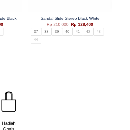
+
ade Black
Sandal Slide Stereo Black White
Harga
Harga
Harga
00
Rp
210,000
Rp
128,400
saat
aslinya
saat
4
37
38
39
40
41
42
43
ini
adalah:
ini
0.
adalah:
Rp210,000.
adalah:
44
Rp312,400.
Rp128,400.
Hadiah
Gratis