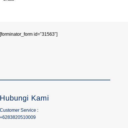
[forminator_form id="31563"]
Hubungi Kami
Customer Service :
+6283820510009