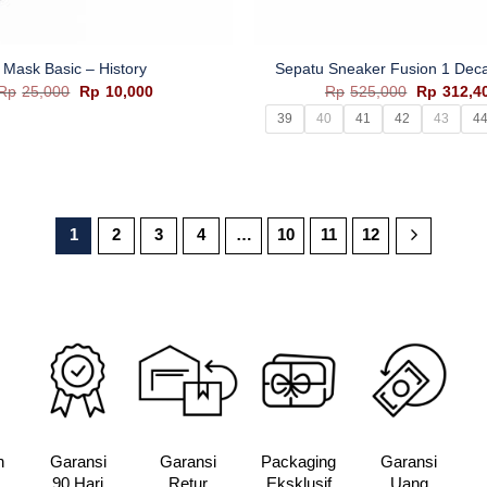
+
Mask Basic – History
Sepatu Sneaker Fusion 1 Dec
Harga
Harga
Harga
Rp
25,000
Rp
10,000
Rp
525,000
Rp
312,4
aslinya
saat
aslinya
39
40
41
42
43
4
adalah:
ini
adalah:
Rp25,000.
adalah:
Rp525,00
Rp10,000.
1
2
3
4
…
10
11
12
n
Garansi
Garansi
Packaging
Garansi
90 Hari
Retur
Eksklusif
Uang