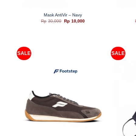
+
+
Mask AntiVir – Navy
Harga
Harga
Rp
30,000
Rp
10,000
aslinya
saat
adalah:
ini
Rp30,000.
adalah:
Rp10,000.
SALE
SALE