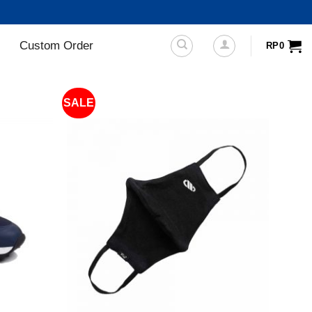
Custom Order
RP
0
SALE
+