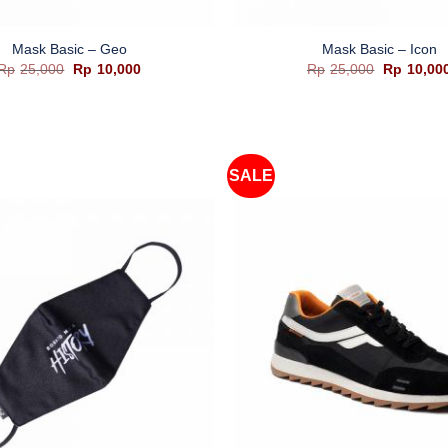
+
Mask Basic – Geo
Mask Basic – Icon
Harga
Harga
Harga
Rp
25,000
Rp
10,000
Rp
25,000
Rp
10,00
aslinya
saat
aslinya
adalah:
ini
adalah:
Rp25,000.
adalah:
Rp25,000.
Rp10,000.
SALE