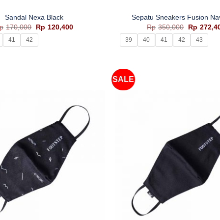
Sandal Nexa Black
Sepatu Sneakers Fusion Na
Harga
Harga
Harga
p
170,000
Rp
120,400
Rp
350,000
Rp
272,4
aslinya
saat
aslinya
41
42
39
40
41
42
43
adalah:
ini
adalah:
Rp170,000.
adalah:
Rp350,00
Rp120,400.
SALE