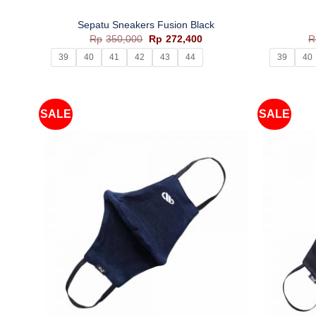
Sepatu Sneakers Fusion Black
Harga
Harga
Rp
350,000
Rp
272,400
R
aslinya
saat
39
40
41
42
43
44
39
40
adalah:
ini
Rp350,000.
adalah:
Rp272,400.
SALE
SALE