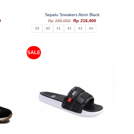
+
Sepatu Sneakers Atom Black
Harga
Harga
Harga
0
Rp
285,000
Rp
216,400
saat
aslinya
saat
39
40
41
42
43
44
ini
adalah:
ini
adalah:
Rp285,000.
adalah:
Rp10,000.
Rp216,400.
SALE