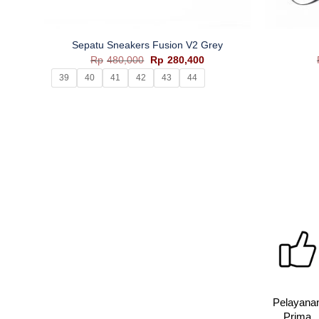
+
+
Sepatu Sneakers Fusion V2 Grey
Harga
Harga
Rp
480,000
Rp
280,400
aslinya
saat
39
40
41
42
43
44
adalah:
ini
Rp480,000.
adalah:
Rp280,400.
Pelayana
Prima