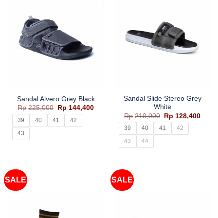
Sandal Slide Stereo Grey
Sandal Alvero Grey Black
White
Harga
Harga
Rp
225,000
Rp
144,400
aslinya
saat
Harga
Harg
Rp
210,000
Rp
128,400
adalah:
ini
39
40
41
42
aslinya
saat
Rp225,000.
adalah:
adalah:
ini
39
40
41
42
Rp144,400.
43
Rp210,000.
adala
Rp128
43
44
SALE
SALE