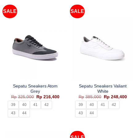
Rp50,000.
adalah:
Rp35,000.
SALE
SALE
Sepatu Sneakers Atom
Sepatu Sneakers Valiant
Grey
White
Harga
Harga
Harga
Harg
Rp
325,000
Rp
216,400
Rp
385,000
Rp
248,400
aslinya
saat
aslinya
saat
adalah:
ini
adalah:
ini
39
40
41
42
39
40
41
42
Rp325,000.
adalah:
Rp385,000.
adala
Rp216,400.
Rp248
43
44
43
44
SALE