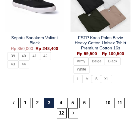
Sepatu Sneakers Valiant
FSTP Kaos Polos Bezic
Black
Heavy Cotton Unisex Tshirt
Premium Cotton 16s
Harga
Harga
Rp
350,000
Rp
248,400
aslinya
saat
Rent
Rp
99,500
–
Rp
100,500
adalah:
ini
39
40
41
42
harga
Rp350,000.
adalah:
Rp99
Army
Beige
Black
Rp248,400.
43
44
hingg
Rp10
White
L
M
S
XL
1
2
3
4
5
6
…
10
11
12