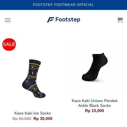
Skip
FOOTSTEP FOOTWEAR OFFICIAL
to
content
SALE
Kaos Kaki Unisex Pendek
Ankle Black Socks
Rp
15,000
Kaos Kaki Ice Socks
Harga
Harga
Rp
50,000
Rp
35,000
aslinya
saat
adalah:
ini