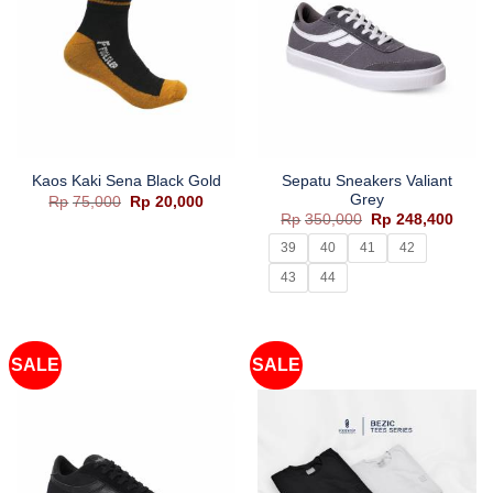
Sepatu Sneakers Valiant
Kaos Kaki Sena Black Gold
Grey
Harga
Harga
Rp
75,000
Rp
20,000
aslinya
saat
Harga
Harg
Rp
350,000
Rp
248,400
adalah:
ini
aslinya
saat
Rp75,000.
adalah:
adalah:
ini
39
40
41
42
Rp20,000.
Rp350,000.
adala
Rp248
43
44
SALE
SALE