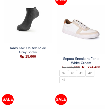
Kaos Kaki Unisex Ankle
Grey Socks
Rp
15,000
Sepatu Sneakers Fonte
White Cream
Harga
Harg
Rp
325,000
Rp
224,400
aslinya
saat
adalah:
ini
39
40
41
42
Rp325,000.
adala
Rp224
43
SALE
SALE