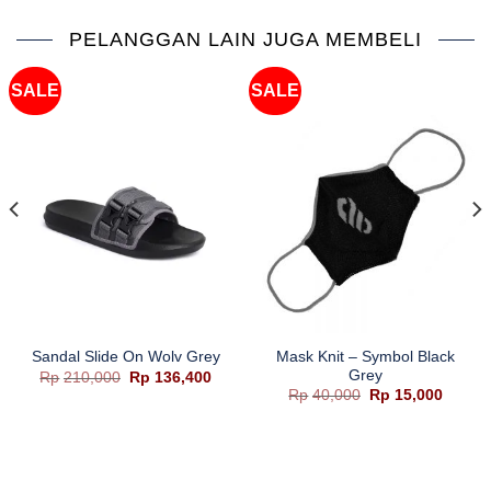
PELANGGAN LAIN JUGA MEMBELI
SALE
SALE
Mask Knit – Symbol Black
Sandal Slide On Wolv Grey
Grey
a
Harga
Harga
Rp
210,000
Rp
136,400
aslinya
saat
Harga
Harga
Rp
40,000
Rp
15,000
adalah:
ini
aslinya
saat
h:
Rp210,000.
adalah:
adalah:
ini
,000.
Rp136,400.
Rp40,000.
adalah
Rp15,0