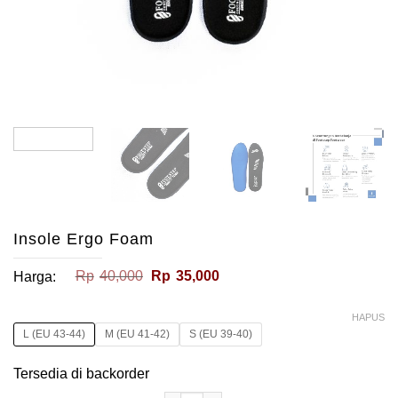
Insole Ergo Foam
Harga
Harga
Rp
40,000
Rp
35,000
Harga:
aslinya
saat
adalah:
ini
Rp40,000.
adalah:
HAPUS
Rp35,000.
L (EU 43-44)
M (EU 41-42)
S (EU 39-40)
Tersedia di backorder