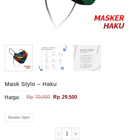
Mask Stylo – Haku
Harga
Harga
Rp
70,000
Rp
29,500
Harga:
aslinya
saat
adalah:
ini
Rp70,000.
adalah:
Rp29,500.
Masker Stylo
Kuantitas Mask Stylo - Haku