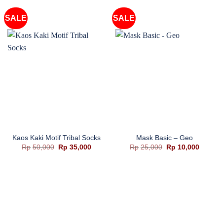
SALE
SALE
Kaos Kaki Motif Tribal Socks
Mask Basic – Geo
Harga
Harga
Harga
Harga
Rp
50,000
Rp
35,000
Rp
25,000
Rp
10,000
aslinya
saat
aslinya
saat
adalah:
ini
adalah:
ini
Rp50,000.
adalah:
Rp25,000.
adalah
Rp35,000.
Rp10,0