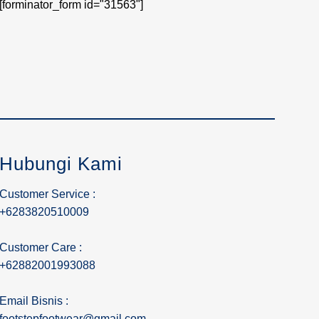
[forminator_form id="31563"]
Hubungi Kami
Customer Service :
+6283820510009
Customer Care :
+62882001993088
Email Bisnis :
footstepfootwear@gmail.com