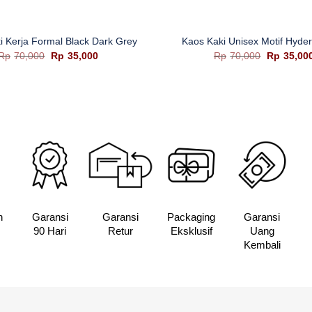
+
i Kerja Formal Black Dark Grey
Kaos Kaki Unisex Motif Hyder
Harga
Harga
Harga
Rp
70,000
Rp
35,000
Rp
70,000
Rp
35,00
aslinya
saat
aslinya
adalah:
ini
adalah:
Rp70,000.
adalah:
Rp70,000.
Rp35,000.
n
Garansi
Garansi
Packaging
Garansi
90 Hari
Retur
Eksklusif
Uang
Kembali