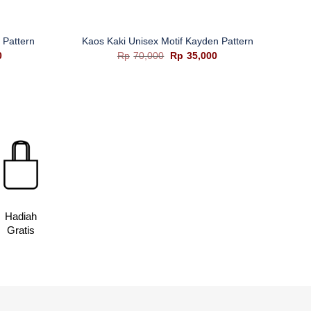
+
 Pattern
Kaos Kaki Unisex Motif Kayden Pattern
Harga
Harga
Harga
0
Rp
70,000
Rp
35,000
saat
aslinya
saat
ini
adalah:
ini
adalah:
Rp70,000.
adalah:
Rp35,000.
Rp35,000.
Hadiah
Gratis