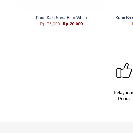
+
+
Kaos Kaki Sena Blue White
Kaos Kak
a
Harga
Harga
Rp
75,000
Rp
20,000
aslinya
saat
adalah:
ini
ah:
Rp75,000.
adalah:
,000.
Rp20,000.
Pelayana
Prima