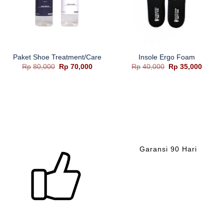
Paket Shoe Treatment/Care
Insole Ergo Foam
Harga
Harga
Harga
Harga
Rp
80,000
Rp
70,000
Rp
40,000
Rp
35,000
aslinya
saat
aslinya
saat
a
adalah:
ini
adalah:
ini
Rp80,000.
adalah:
Rp40,000.
adalah
Rp70,000.
Rp35,0
h:
,000.
Garansi 90 Hari