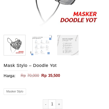
Mask Stylo – Doodle Yot
Harga
Harga
Rp
70,000
Rp
35,500
Harga:
aslinya
saat
adalah:
ini
Rp70,000.
adalah:
Rp35,500.
Masker Stylo
Kuantitas Mask Stylo - Doodle Yot