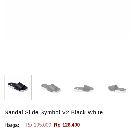
Sandal Slide Symbol V2 Black White
Harga
Harga
Rp
195,000
Rp
128,400
Harga:
aslinya
saat
adalah:
ini