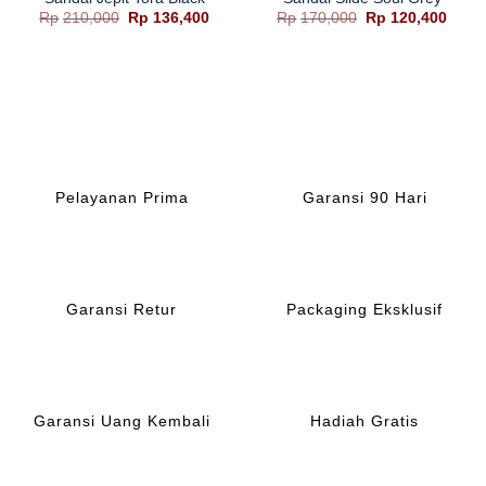
Harga
Harga
Harga
Harg
Rp
210,000
Rp
136,400
Rp
170,000
Rp
120,400
aslinya
saat
aslinya
saat
adalah:
ini
adalah:
ini
Rp210,000.
adalah:
Rp170,000.
adala
Rp136,400.
Rp120
Pelayanan Prima
Garansi 90 Hari
Garansi Retur
Packaging Eksklusif
Garansi Uang Kembali
Hadiah Gratis